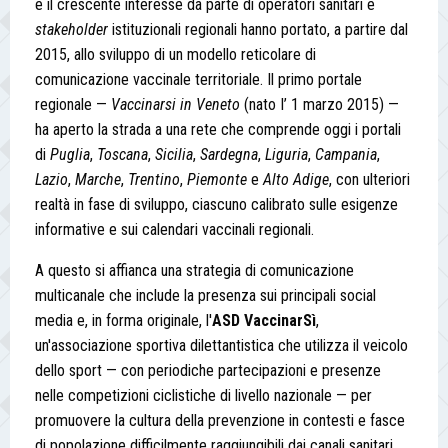
e il crescente interesse da parte di operatori sanitari e
stakeholder
istituzionali regionali hanno portato, a partire dal
2015, allo sviluppo di un modello reticolare di
comunicazione vaccinale territoriale. Il primo portale
regionale —
Vaccinarsi in Veneto
(nato I’ 1 marzo 2015) —
ha aperto la strada a una rete che comprende oggi i portali
di
Puglia
,
Toscana
,
Sicilia
,
Sardegna
,
Liguria
,
Campania
,
Lazio
,
Marche
,
Trentino
,
Piemonte
e
Alto Adige
, con ulteriori
realtà in fase di sviluppo, ciascuno calibrato sulle esigenze
informative e sui calendari vaccinali regionali.
A questo si affianca una strategia di comunicazione
multicanale che include la presenza sui principali social
media e, in forma originale, l'
ASD
VaccinarSì
,
un'associazione sportiva dilettantistica che utilizza il veicolo
dello sport — con periodiche partecipazioni e presenze
nelle competizioni ciclistiche di livello nazionale — per
promuovere la cultura della prevenzione in contesti e fasce
di popolazione difficilmente raggiungibili dai canali sanitari