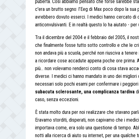
pubertà. Così abbiamo pensato che forse sarebbe stata
c'era un brutto segno: l’Eeg di Max poco dopo la sua 
avrebbero dovuto esserci. I medici hanno cercato di co
anticonvulsivanti. E in realtà questo lo ha aiutato - per
Tra il dicembre del 2004 e il febbraio del 2005, il n
che finalmente fosse tutto sotto controllo e che le c
non andava più a scuola, perché non riusciva a tenere i
a ricordare cose accadute appena poche ore prima. A
più… non volevamo renderci conto di cosa stava accad
diverse. I medici ci hanno mandato in uno dei migliori 
necessari solo pochi esami per confermare i peggiori
subacuta sclerosante, una complicanza tardiva
d
caso, senza eccezioni.
È stata molto dura per noi realizzare che stavano parla
Eravamo storditi, disperati, non capivamo che i medi
importava come, era solo una questione di tempo. A
notti alla ricerca di aiuto su internet, per una qualch