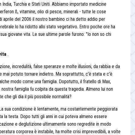
 in India, Turchia e Stati Uniti. Abbiamo importato medicine
rferon ß, vitamine, olio di pesce, minerali - tutte le cose
 di aprile del 2006 il nostro bambino ci ha detto addio per
ebrale lo ha ridotto allo stato vegetativo. Entro poche ore ha
sua giovane vita. Le sue ultime parole furono: "Io non so chi
vita
.
zione, incredulità, false speranze e molte illusioni, da rabbia e da
mai potuto tornare indietro. Ma soprattutto, c'è stata e c’è
ualche modo come una famiglia. Dopotutto, il fratello di Max,
 nostra famiglia fu colpita da questa tragedia. Almeno lui non
 che gli dia il più possibile normalità?
oi. La sua condizione è lentamente, ma costantemente peggiorata
ta la testa. Dopo tutti gli anni in cui poteva almeno essere
icazione e deglutizione ultimamente sono regredite in modo
eratura corporea è instabile, ha molte crisi imprevedibili, a volte