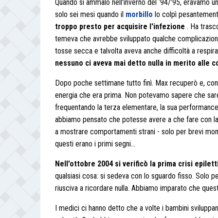
Quando si ammalò nell'inverno del ‘94/’95, eravamo un
solo sei mesi quando il
morbillo
lo colpì pesantemen
troppo presto per acquisire l'infezione
. Ha trasc
temeva che avrebbe sviluppato qualche complicazione. 
tosse secca e talvolta aveva anche difficoltà a respi
nessuno ci aveva mai detto nulla in merito alle 
Dopo poche settimane tutto finì. Max recuperò e, con l
energia che era prima. Non potevamo sapere che sareb
frequentando la terza elementare, la sua performanc
abbiamo pensato che potesse avere a che fare con la su
a mostrare comportamenti strani - solo per brevi m
questi erano i primi segni...
Nell’ottobre 2004 si verificò la prima crisi epilet
qualsiasi cosa: si sedeva con lo sguardo fisso. Solo per
riusciva a ricordare nulla. Abbiamo imparato che quest
I medici ci hanno detto che a volte i bambini sviluppa