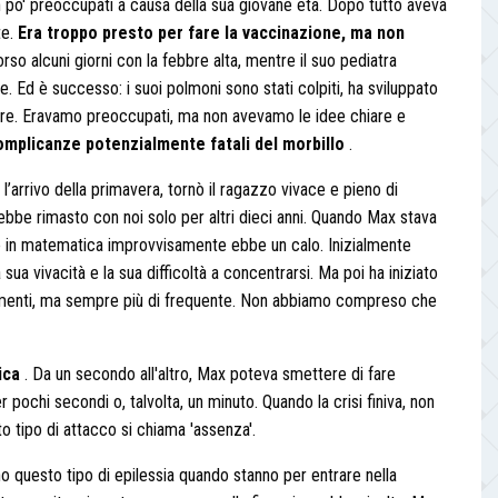
 po' preoccupati a causa della sua giovane età. Dopo tutto aveva
te.
Era troppo presto per fare la vaccinazione, ma non
orso alcuni giorni con la febbre alta, mentre il suo pediatra
Ed è successo: i suoi polmoni sono stati colpiti, ha sviluppato
rare. Eravamo preoccupati, ma non avevamo le idee chiare e
complicanze potenzialmente fatali del morbillo
.
’arrivo della primavera, tornò il ragazzo vivace e pieno di
be rimasto con noi solo per altri dieci anni. Quando Max stava
e in matematica improvvisamente ebbe un calo. Inizialmente
a vivacità e la sua difficoltà a concentrarsi. Ma poi ha iniziato
omenti, ma sempre più di frequente. Non abbiamo compreso che
tica
. Da un secondo all'altro, Max poteva smettere di fare
 pochi secondi o, talvolta, un minuto. Quando la crisi finiva, non
o tipo di attacco si chiama 'assenza'.
no questo tipo di epilessia quando stanno per entrare nella