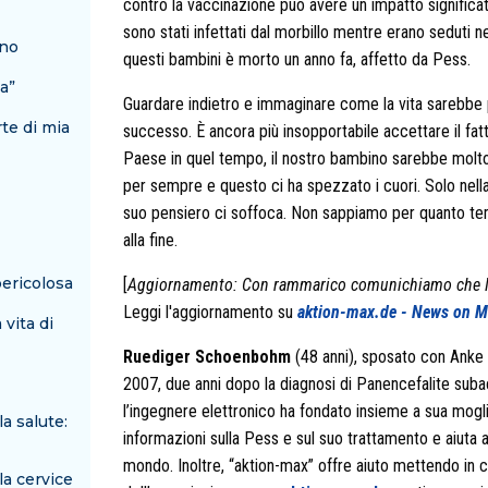
contro la vaccinazione può avere un impatto significat
sono stati infettati dal morbillo mentre erano seduti n
ano
questi bambini è morto un anno fa, affetto da Pess.
ta”
Guardare indietro e immaginare come la vita sarebbe p
rte di mia
successo. È ancora più insopportabile accettare il fatt
Paese in quel tempo, il nostro bambino sarebbe molto
per sempre e questo ci ha spezzato i cuori. Solo nella
suo pensiero ci soffoca. Non sappiamo per quanto tem
alla fine.
pericolosa
[
Aggiornamento: Con rammarico comunichiamo che Ma
Leggi l'aggiornamento su
aktion-max.de - News on M
 vita di
Ruediger Schoenbohm
(48 anni), sposato con Anke (
2007, due anni dopo la diagnosi di Panencefalite subac
l’ingegnere elettronico ha fondato insieme a sua mogli
la salute:
informazioni sulla Pess e sul suo trattamento e aiuta a 
mondo. Inoltre, “aktion-max” offre aiuto mettendo in 
la cervice