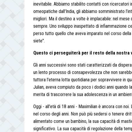
inevitabile. Abbiamo stabilito contatti con ricercatori
omeopatiche dall'India, gli abbiamo somministrato l’inte
migliori. Ma il destino a volte è implacabile: nel mese
sempre. Uno sviluppo inaspettato di infiammazione cer
perso tutto quello che aveva imparato nel corso della 
siete".
Questo ci perseguiterà per il resto della nostra 
Gli anni successivi sono stati caratterizzati da dispera
un lento processo di consapevolezza che non sarebbe 
tuttora l'eterna lotta quotidiana per sopravvivere in q
Julian, aveva compiuto da poco i dodici anni quando la
merita di trascorrere la sua adolescenza in un ambiente
Oggi - all'età di 18 anni - Maximilian è ancora con n
nel corso degli anni. Non può più sedersi o tenere drit
alimentato come un bambino, la sua capacità di mast
significativo. La sua capacità di regolazione della temp