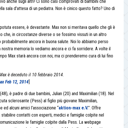
ivo anche sugli altri! Ci sono casi comprovati di bambini che
ella sala d'attesa di un pediatra. Non è cinico questo fatto? Uno di
otuta essere, è devastante. Max non si meritava quello che gli è
o che, in circostanze diverse o se fossimo vissuti in un altro
 probabilmente ancora in buona salute. Noi lo abbiamo perso
 nostra memoria lo vediamo ancora e ci fa sorridere. A volte il
po Max starà ancora con noi, ma ci prenderemo cura di lui fino
x è deceduto il 10 febbraio 2014.
ax Feb 12, 2014
]
48), è padre di due bambini, Julian (20) and Maximilian (18). Nel
uta sclerosante (Pess) al figlio più giovane Maximilian,
e ed alcuni amici l’associazione “
aktion-max e.V.
”. Offre
stabilire contatti con esperti, medici e famiglie colpite nel
comunicazione le famiglie colpite dalla Pess. La webpage