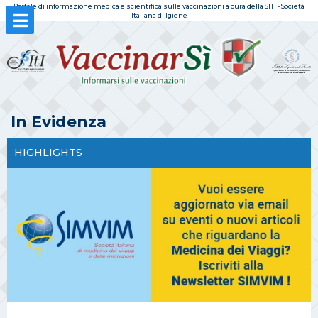
Portale di informazione medica e scientifica sulle vaccinazioni a cura della SITI - Società
Italiana di Igiene
In Evidenza
HIGHLIGHTS