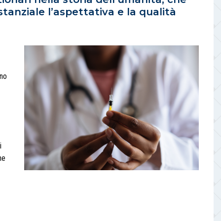
tanziale l’aspettativa e la qualità
ano
i
he