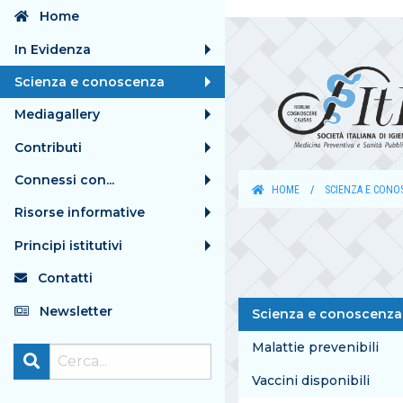
Home
In Evidenza
Scienza e conoscenza
Mediagallery
Contributi
Connessi con...
HOME
SCIENZA E CONO
Risorse informative
Principi istitutivi
Contatti
Newsletter
Scienza e conoscenza
Malattie prevenibili
Vaccini disponibili