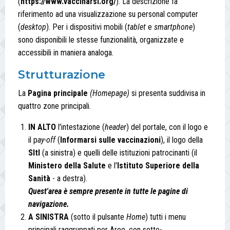
(
https://www.vaccinarsi.org/
). La descrizione fa
riferimento ad una visualizzazione su personal computer
(
desktop
). Per i dispositivi mobili (
tablet
e
smartphone
)
sono disponibili le stesse funzionalità, organizzate e
accessibili in maniera analoga.
Strutturazione
La
Pagina principale
(Homepage)
si presenta suddivisa in
quattro zone principali.
IN ALTO
l'intestazione (
header
) del portale, con il logo e
il p
ay-off
(
Informarsi sulle vaccinazioni
), il logo della
SItI
(a sinistra) e quelli delle istituzioni patrocinanti (il
Ministero della Salute
e l'
Istituto Superiore della
Sanità
- a destra).
Quest'area è sempre presente in tutte le pagine di
navigazione.
A SINISTRA
(sotto il pulsante
Home
) tutti i menu
principali raggruppati per Aree, con sotto-