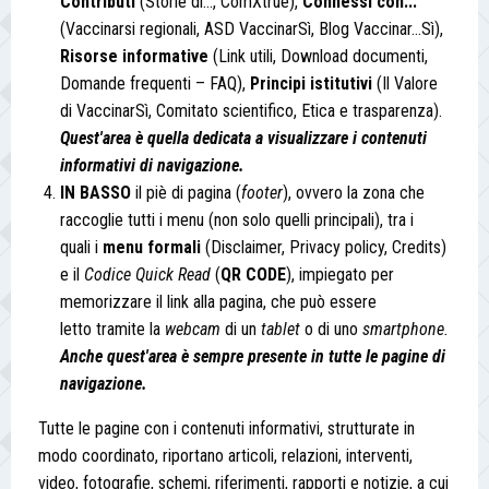
Contributi
(Storie di..., ComXtrue),
Connessi con...
(Vaccinarsi regionali, ASD VaccinarSì, Blog Vaccinar...Sì),
Risorse informative
(Link utili, Download documenti,
Domande frequenti – FAQ),
Principi istitutivi
(Il Valore
di VaccinarSì, Comitato scientifico, Etica e trasparenza).
Quest'area è quella dedicata a visualizzare i contenuti
informativi di navigazione.
IN BASSO
il piè di pagina (
footer
), ovvero la zona che
raccoglie tutti i menu (non solo quelli principali), tra i
quali i
menu formali
(Disclaimer, Privacy policy, Credits)
e il
Codice Quick Read
(
QR CODE
), impiegato per
memorizzare il link alla pagina, che può essere
letto tramite la
webcam
di un
tablet
o di uno
smartphone.
Anche quest'area è sempre presente in tutte le pagine di
navigazione.
Tutte le pagine con i contenuti informativi, strutturate in
modo coordinato, riportano articoli, relazioni, interventi,
video, fotografie, schemi, riferimenti, rapporti e notizie, a cui