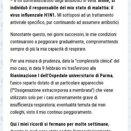
– e mi somministrarono degli antibiotici in vena.
Infine, si
individuò il responsabile del mio stato di malattia: il
virus influenzale H1N1.
Mi sottoposi ad un trattamento
antivirale specifico, pur continuando ad assumere antibiotici.
Nonostante questo, nei giorni successivi, le mie condizioni
continuarono a peggiorare gradualmente, compromettendo
sempre di più la mia capacità di respirare.
Per una misura di prudenza, data la "complessità clinica" del
mio caso, in data 9 febbraio mi trasferirono alla
Rianimazione I dell’Ospedale universitario di Parma
,
l'unico reparto dotato di un particolare apparecchio
(l'"Ossigenazione extracorporea a membrana") che viene
utilizzato solo per i casi estremamente grave di
insufficienza respiratoria; eventualità temuta dai miei
colleghi, visto il mio continuo peggioramento.
Qui i miei ricordi si fermano per molte settimane
,