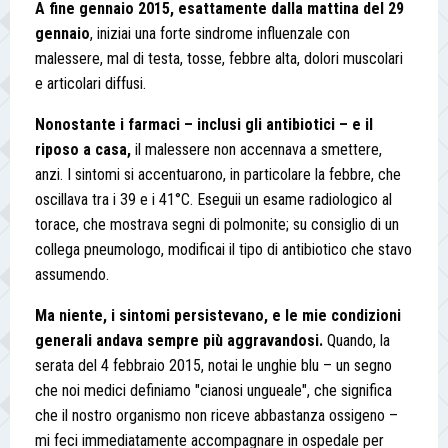
A fine gennaio 2015, esattamente dalla mattina del 29
gennaio
, iniziai una forte sindrome influenzale con
malessere, mal di testa, tosse, febbre alta, dolori muscolari
e articolari diffusi.
Nonostante i farmaci – inclusi
gli antibiotici – e il
riposo a casa,
il malessere non accennava a smettere,
anzi. I sintomi si accentuarono, in particolare la febbre, che
oscillava tra i 39 e i 41°C. Eseguii un esame radiologico al
torace, che mostrava segni di polmonite; su consiglio di un
collega pneumologo, modificai il tipo di antibiotico che stavo
assumendo.
Ma niente, i sintomi persistevano, e le mie condizioni
generali andava sempre più aggravandosi.
Quando, la
serata del 4 febbraio 2015, notai le unghie blu – un segno
che noi medici definiamo "cianosi ungueale", che significa
che il nostro organismo non riceve abbastanza ossigeno –
mi feci immediatamente accompagnare in ospedale per