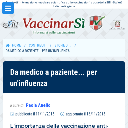
Portale di informazione medica e scientifica sulle vaccinazioni a cura della SITI - Società
Italiana di Igiene
HOME
CONTRIBUTI
STORIE DI...
DA MEDICO A PAZIENTE... PER UN'INFLUENZA
Da medico a paziente... per
un'influenza
Paola Anello
a cura di
pubblicata il
11/11/2015
aggiornata il
16/11/2015
L'importanza della vaccinazione anti-