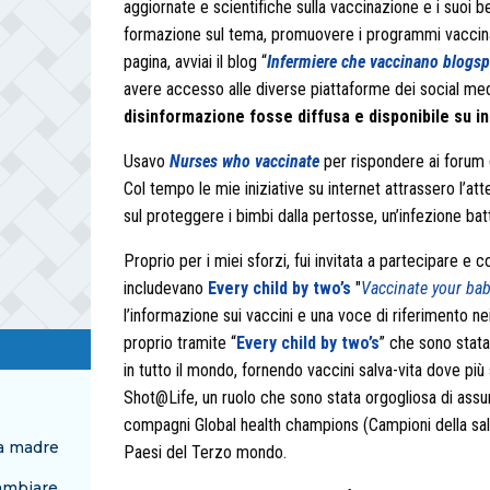
aggiornate e scientifiche sulla vaccinazione e i suoi b
formazione sul tema, promuovere i programmi vaccinali
pagina, avviai il blog “
Infermiere che vaccinano blogsp
avere accesso alle diverse piattaforme dei social me
disinformazione fosse diffusa e disponibile su i
Usavo
Nurses who vaccinate
per rispondere ai forum d
Col tempo le mie iniziative su internet attrassero l’at
sul proteggere i bimbi dalla pertosse, un’infezione ba
Proprio per i miei sforzi, fui invitata a partecipare e
includevano
Every child by two’s
"
Vaccinate your ba
l’informazione sui vaccini e una voce di riferimento n
proprio tramite “
Every child by two’s
” che sono stata
in tutto il mondo, fornendo vaccini salva-vita dove p
Shot@Life, un ruolo che sono stata orgogliosa di assu
compagni Global health champions (Campioni della salu
na madre
Paesi del Terzo mondo.
ambiare