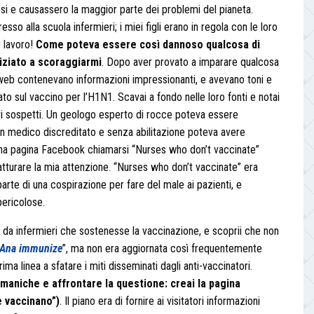
nosi e causassero la maggior parte dei problemi del pianeta.
sso alla scuola infermieri; i miei figli erano in regola con le loro
o lavoro!
Come poteva essere così dannoso qualcosa di
iziato a scoraggiarmi
. Dopo aver provato a imparare qualcosa
iti web contenevano informazioni impressionanti, e avevano toni e
to sul vaccino per l’H1N1. Scavai a fondo nelle loro fonti e notai
i sospetti. Un geologo esperto di rocce poteva essere
 Un medico discreditato e senza abilitazione poteva avere
na pagina Facebook chiamarsi “Nurses who don’t vaccinate”
atturare la mia attenzione. “Nurses who don’t vaccinate” era
parte di una cospirazione per fare del male ai pazienti, e
ericolose.
a da infermieri che sostenesse la vaccinazione, e scoprii che non
Ana immunize
”, ma non era aggiornata così frequentemente
a linea a sfatare i miti disseminati dagli anti-vaccinatori.
e maniche e affrontare la questione: creai la pagina
e vaccinano”)
. Il piano era di fornire ai visitatori informazioni