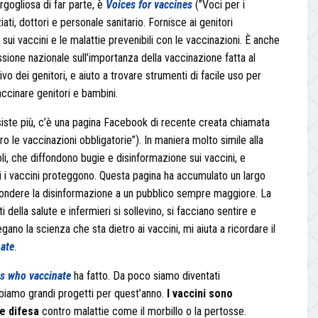
rgogliosa di far parte, è
Voices for vaccines
(”Voci per i
ati, dottori e personale sanitario. Fornisce ai genitori
sui vaccini e le malattie prevenibili con le vaccinazioni. È anche
ssione nazionale sull’importanza della vaccinazione fatta al
 dei genitori, e aiuto a trovare strumenti di facile uso per
accinare genitori e bambini.
siste più, c’è una pagina Facebook di recente creata chiamata
 le vaccinazioni obbligatorie”). In maniera molto simile alla
li, che diffondono bugie e disinformazione sui vaccini, e
cui i vaccini proteggono. Questa pagina ha accumulato un largo
fondere la disinformazione a un pubblico sempre maggiore. La
della salute e infermieri si sollevino, si facciano sentire e
ano la scienza che sta dietro ai vaccini, mi aiuta a ricordare il
ate
.
s who vaccinate
ha fatto. Da poco siamo diventati
abbiamo grandi progetti per quest’anno.
I vaccini sono
e difesa
contro malattie come il morbillo o la pertosse.