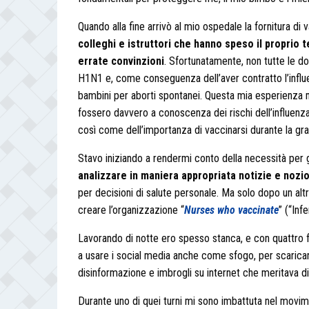
Quando alla fine arrivò al mio ospedale la fornitura di v
colleghi e istruttori che hanno speso il proprio
errate convinzioni
. Sfortunatamente, non tutte le d
H1N1 e, come conseguenza dell’aver contratto l’influe
bambini per aborti spontanei. Questa mia esperienza m
fossero davvero a conoscenza dei rischi dell’influenz
così come dell’importanza di vaccinarsi durante la gr
Stavo iniziando a rendermi conto della necessità per g
analizzare in maniera appropriata notizie e nozio
per decisioni di salute personale. Ma solo dopo un altr
creare l’organizzazione “
Nurses who vaccinate
” (“Inf
Lavorando di notte ero spesso stanca, e con quattro fi
a usare i social media anche come sfogo, per scaricare
disinformazione e imbrogli su internet che meritava di
Durante uno di quei turni mi sono imbattuta nel movimen