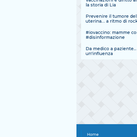
Vaccinazioni e diritto al
la storia di Lia
Prevenire il tumore del
uterina… a ritmo di rock
#iovaccino: mamme con
#disinformazione
Da medico a paziente...
un'influenza
Home