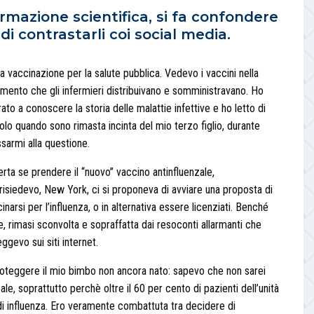
rmazione scientifica, si fa confondere
 di contrastarli coi social media.
a vaccinazione per la salute pubblica. Vedevo i vaccini nella
amento che gli infermieri distribuivano e somministravano. Ho
rato a conoscere la storia delle malattie infettive e ho letto di
olo quando sono rimasta incinta del mio terzo figlio, durante
ssarmi alla questione.
rta se prendere il “nuovo” vaccino antinfluenzale,
isiedevo, New York, ci si proponeva di avviare una proposta di
cinarsi per l’influenza, o in alternativa essere licenziati. Benché
le, rimasi sconvolta e sopraffatta dai resoconti allarmanti che
ggevo sui siti internet.
oteggere il mio bimbo non ancora nato: sapevo che non sarei
zale, soprattutto perchè oltre il 60 per cento di pazienti dell’unità
 di influenza. Ero veramente combattuta tra decidere di