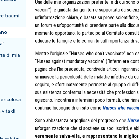
Una delle mie organizzazioni preferite, e di cui sono o
vaccini”): è guidata dai genitori e supportata da scienzi
re traumi
un’informazione chiara, e basata su prove scientifiche, 
un forum e un’opportunità di prendere parte alla discu
ano
momento opportuno. Io partecipo al Comitato consultivo
educare le famiglie e le comunità sull’importanza di v
ta”
Mentre l’originale “Nurses who don’t vaccinate” non e
rte di mia
“Nurses against mandatory vaccine” (“Infermiere contro
pagina che l’ha preceduta, condivide articoli ingannevo
sminuisce la pericolosità delle malattie infettive da 
seguito, e sfortunatamente permette al gruppo di dif
sua esistenza conferma la necessità che professionisti 
pericolosa
agiscano. Incontrare infermieri poco formati, che rinneg
continuo biosogno di un sito come
Nurses who vaccin
 vita di
Sono abbastanza orgogliosa del progresso che
Nurse
un’organizzazione che si sostiene su soci iscritti, e 
veramente salva-vita, e rappresentano la miglior