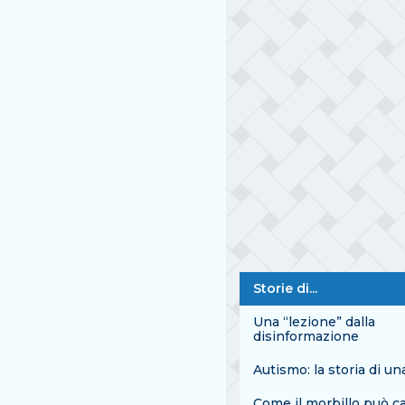
Storie di...
Una “lezione” dalla
disinformazione
Autismo: la storia di u
Come il morbillo può c