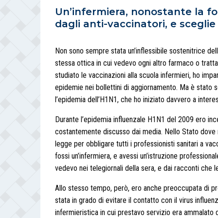
Un’infermiera, nonostante la fo
dagli anti-vaccinatori, e sceglie
Non sono sempre stata un’inflessibile sostenitrice dell
stessa ottica in cui vedevo ogni altro farmaco o tratt
studiato le vaccinazioni alla scuola infermieri, ho impa
epidemie nei bollettini di aggiornamento. Ma è stato s
l’epidemia dell’H1N1, che ho iniziato davvero a intere
Durante l’epidemia influenzale H1N1 del 2009 ero ince
costantemente discusso dai media. Nello Stato dove r
legge per obbligare tutti i professionisti sanitari a vac
fossi un’infermiera, e avessi un’istruzione professiona
vedevo nei telegiornali della sera, e dai racconti che le
Allo stesso tempo, però, ero anche preoccupata di pr
stata in grado di evitare il contatto con il virus influen
infermieristica in cui prestavo servizio era ammalato