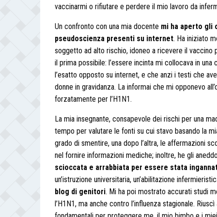
vaccinarmi o rifiutare e perdere il mio lavoro da infer
Un confronto con una mia docente
mi ha aperto gli 
pseudoscienza presenti su internet
. Ha iniziato 
soggetto ad alto rischio, idoneo a ricevere il vaccin
il prima possibile: l’essere incinta mi collocava in una
l’esatto opposto su internet, e che anzi i testi che av
donne in gravidanza. La informai che mi opponevo all’
forzatamente per l’H1N1.
La mia insegnante, consapevole dei rischi per una madre
tempo per valutare le fonti su cui stavo basando la mia s
grado di smentire, una dopo l’altra, le affermazioni sc
nel fornire informazioni mediche; inoltre, he gli anedd
scioccata e arrabbiata per essere stata inganna
un’istruzione universitaria, un’abilitazione infermierist
blog di genitori
. Mi ha poi mostrato accurati studi me
l’H1N1, ma anche contro l’influenza stagionale. Riuscì a
fondamentali per proteggere me, il mio bimbo e i miei