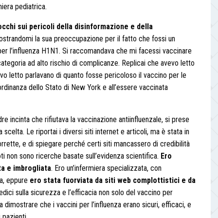
miera pediatrica.
occhi sui pericoli della disinformazione e della
mostrandomi la sua preoccupazione per il fatto che fossi un
o per l’influenza H1N1. Si raccomandava che mi facessi vaccinare
 categoria ad alto rischio di complicanze. Replicai che avevo letto
evo letto parlavano di quanto fosse pericoloso il vaccino per le
ordinanza dello Stato di New York e all’essere vaccinata
 incinta che rifiutava la vaccinazione antiinfluenzale, si prese
celta. Le riportai i diversi siti internet e articoli, ma è stata in
orrette, e di spiegare perché certi siti mancassero di credibilità
oti non sono ricerche basate sull’evidenza scientifica.
Ero
ta e imbrogliata
. Ero un’infermiera specializzata, con
ica, eppure
ero stata fuorviata da siti web complottistici e da
dici sulla sicurezza e l’efficacia non solo del vaccino per
 dimostrare che i vaccini per l’influenza erano sicuri, efficaci, e
 pazienti.