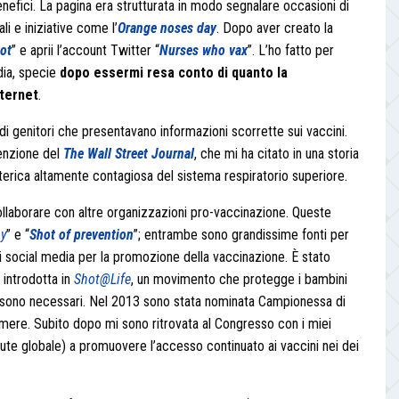
enefici. La pagina era strutturata in modo segnalare occasioni di
 e iniziative come l’
Orange noses day
. Dopo aver creato la
ot
” e aprii l’account Twitter “
Nurses who vax
”. L’ho fatto per
dia, specie
dopo essermi resa conto di quanto la
nternet
.
i genitori che presentavano informazioni scorrette sui vaccini.
tenzione del
The Wall Street Journal
, che mi ha citato in una storia
tterica altamente contagiosa del sistema respiratorio superiore.
 collaborare con altre organizzazioni pro-vaccinazione. Queste
by
” e “
Shot of prevention
”; entrambe sono grandissime fonti per
ei social media per la promozione della vaccinazione. È stato
 introdotta in
Shot@Life
, un movimento che protegge i bambini
iù sono necessari. Nel 2013 sono stata nominata Campionessa di
mere. Subito dopo mi sono ritrovata al Congresso con i miei
te globale) a promuovere l’accesso continuato ai vaccini nei dei