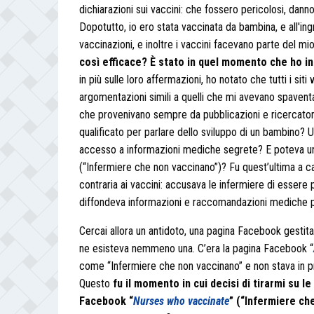
dichiarazioni sui vaccini: che fossero pericolosi, dan
Dopotutto, io ero stata vaccinata da bambina, e all'ingre
vaccinazioni, e inoltre i vaccini facevano parte del mi
così efficace? È stato in quel momento che ho in
in più sulle loro affermazioni, ho notato che tutti i s
argomentazioni simili a quelli che mi avevano spaventa
che provenivano sempre da pubblicazioni e ricercator
qualificato per parlare dello sviluppo di un bambino?
accesso a informazioni mediche segrete? E poteva u
(“Infermiere che non vaccinano”)? Fu quest’ultima a c
contraria ai vaccini: accusava le infermiere di essere 
diffondeva informazioni e raccomandazioni mediche p
Cercai allora un antidoto, una pagina Facebook gestit
ne esisteva nemmeno una. C’era la pagina Facebook “
come “Infermiere che non vaccinano” e non stava in prim
Questo
fu il momento in cui decisi di tirarmi su l
Facebook “
Nurses who vaccinate
” (“Infermiere ch