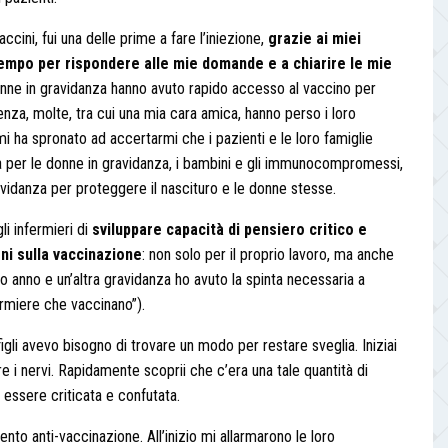
accini, fui una delle prime a fare l’iniezione,
grazie ai miei
 tempo per rispondere alle mie domande e a chiarire le mie
onne in gravidanza hanno avuto rapido accesso al vaccino per
nza, molte, tra cui una mia cara amica, hanno perso i loro
i ha spronato ad accertarmi che i pazienti e le loro famiglie
a per le donne in gravidanza, i bambini e gli immunocompromessi,
avidanza per proteggere il nascituro e le donne stesse.
li infermieri di
sviluppare capacità di pensiero critico e
ni sulla vaccinazione
: non solo per il proprio lavoro, ma anche
o anno e un’altra gravidanza ho avuto la spinta necessaria a
ermiere che vaccinano”).
gli avevo bisogno di trovare un modo per restare sveglia. Iniziai
 i nervi. Rapidamente scoprii che c’era una tale quantità di
 essere criticata e confutata.
to anti-vaccinazione. All’inizio mi allarmarono le loro