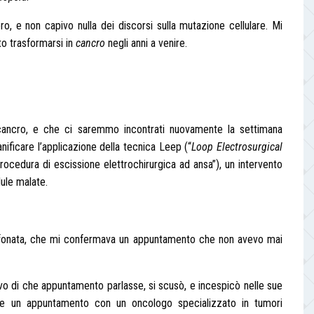
o, e non capivo nulla dei discorsi sulla mutazione cellulare. Mi
to trasformarsi in
cancro
negli anni a venire.
 cancro, e che ci saremmo incontrati nuovamente la settimana
anificare l’applicazione della tecnica Leep (“
Loop Electrosurgical
“procedura di escissione elettrochirurgica ad ansa”), un intervento
lule malate.
telefonata, che mi confermava un appuntamento che non avevo mai
o di che appuntamento parlasse, si scusò, e incespicò nelle sue
e un appuntamento con un oncologo specializzato in tumori