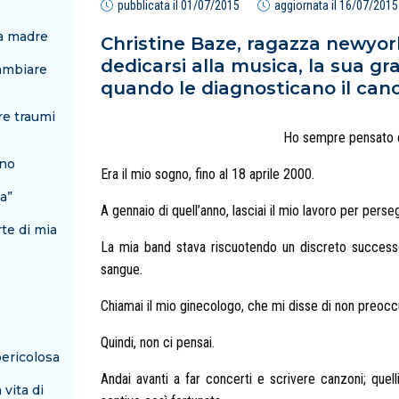
pubblicata il
01/07/2015
aggiornata il
16/07/2015
na madre
Christine Baze, ragazza newyor
dedicarsi alla musica, la sua g
ambiare
quando le diagnosticano il canc
re traumi
Ho sempre pensato ch
ano
Era il mio sogno, fino al 18 aprile 2000.
ta”
A gennaio di quell’anno, lasciai il mio lavoro per perse
rte di mia
La mia band stava riscuotendo un discreto successo
sangue.
Chiamai il mio ginecologo, che mi disse di non preocc
Quindi, non ci pensai.
pericolosa
Andai avanti a far concerti e scrivere canzoni; quelli
 vita di