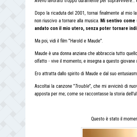
Avevo lavorato troppo duramente per sopravvivere… e 
Dopo la ricaduta del 2001, tornai finalmente al mio 
non riuscivo a tornare alla musica.
Mi sentivo come 
andato con il mio utero, senza poter tornare ind
Ma poi, vidi il film "Harold e Maude".
Maude è una donna anziana che abbraccia tutto quello c
olfatto - vive il momento; e insegna a questo giovane 
Ero attratta dallo spirito di Maude e dal suo entusias
Ascoltai la canzone "
Trouble
", che mi avvicinò di nu
apposta per me; come se raccontasse la storia dell'ul
Questo è stato il moment