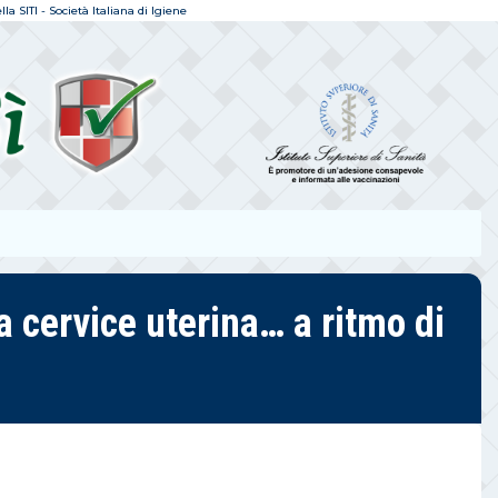
a SITI - Società Italiana di Igiene
a cervice uterina… a ritmo di