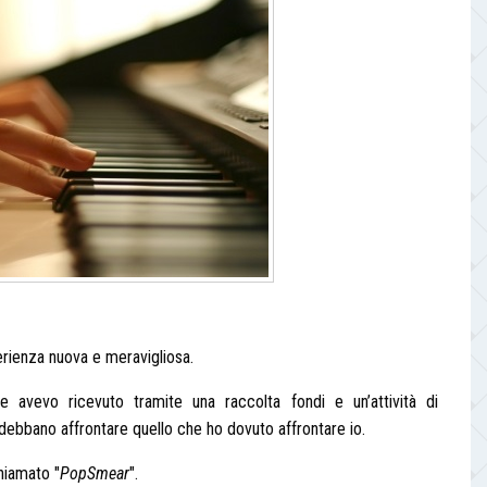
perienza nuova e meravigliosa.
 avevo ricevuto tramite una raccolta fondi e un’attività di
n debbano affrontare quello che ho dovuto affrontare io.
hiamato "
PopSmear
".