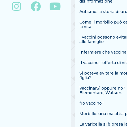
disinformazione
Autismo: la storia di u
Come il morbillo può c
la vita
I vaccini possono evita
alle famiglie
Infermiere che vaccin
Il vaccino, “offerta di vi
Si poteva evitare la mo
figlia?
VaccinarSì oppure no?
Elementare, Watson.
“Io vaccino“
Morbillo: una malattia 
La varicella si è presa la