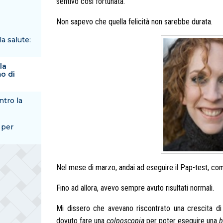
sentivo così fortunata.
Non sapevo che quella felicità non sarebbe durata.
la salute:
la
mo di
tro la
 per
Nel mese di marzo, andai ad eseguire il Pap-test, co
Fino ad allora, avevo sempre avuto risultati normali.
Mi dissero che avevano riscontrato una crescita d
dovuto fare una
colposcopia
per poter eseguire una
b