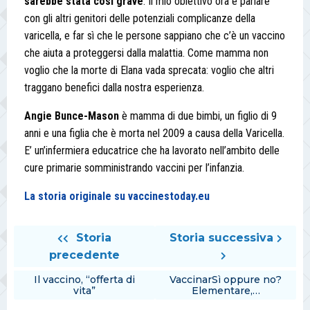
sarebbe stata così grave
. Il mio obiettivo ora è parlare
con gli altri genitori delle potenziali complicanze della
varicella, e far sì che le persone sappiano che c’è un vaccino
che aiuta a proteggersi dalla malattia. Come mamma non
voglio che la morte di Elana vada sprecata: voglio che altri
traggano benefici dalla nostra esperienza.
Angie Bunce-Mason
è mamma di due bimbi, un figlio di 9
anni e una figlia che è morta nel 2009 a causa della Varicella.
E’ un’infermiera educatrice che ha lavorato nell’ambito delle
cure primarie somministrando vaccini per l’infanzia.
La storia originale su vaccinestoday.eu
Storia
Storia successiva
precedente
Il vaccino, “offerta di
VaccinarSì oppure no?
vita”
Elementare,…