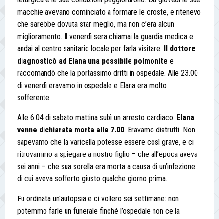
macchie avevano cominciato a formare le croste, e ritenevo
che sarebbe dovuta star meglio, ma non c’era alcun
miglioramento. Il venerdì sera chiamai la guardia medica e
andai al centro sanitario locale per farla visitare.
Il dottore
diagnosticò ad Elana una possibile polmonite
e
raccomandò che la portassimo dritti in ospedale. Alle 23.00
di venerdì eravamo in ospedale e Elana era molto
sofferente.
Alle 6:04 di sabato mattina subì un arresto cardiaco.
Elana
venne dichiarata morta alle 7.00
. Eravamo distrutti. Non
sapevamo che la varicella potesse essere così grave, e ci
ritrovammo a spiegare a nostro figlio – che all’epoca aveva
sei anni – che sua sorella era morta a causa di un’infezione
di cui aveva sofferto giusto qualche giorno prima.
Fu ordinata un’autopsia e ci vollero sei settimane: non
potemmo farle un funerale finché l’ospedale non ce la