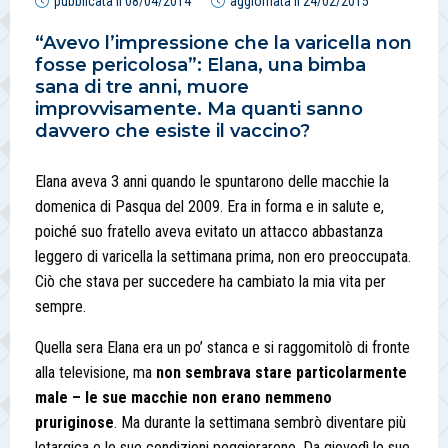
pubblicata il
08/04/2014
aggiornata il
24/02/2015
“Avevo l’impressione che la varicella non
fosse pericolosa”: Elana, una bimba
sana di tre anni, muore
improvvisamente. Ma quanti sanno
davvero che esiste il vaccino?
Elana aveva 3 anni quando le spuntarono delle macchie la
domenica di Pasqua del 2009. Era in forma e in salute e,
poiché suo fratello aveva evitato un attacco abbastanza
leggero di varicella la settimana prima, non ero preoccupata.
Ciò che stava per succedere ha cambiato la mia vita per
sempre.
Quella sera Elana era un po’ stanca e si raggomitolò di fronte
alla televisione, ma
non sembrava stare particolarmente
male – le sue macchie non erano nemmeno
pruriginose
. Ma durante la settimana sembrò diventare più
letargica e le sue condizioni peggiorarono. Da giovedì le sue