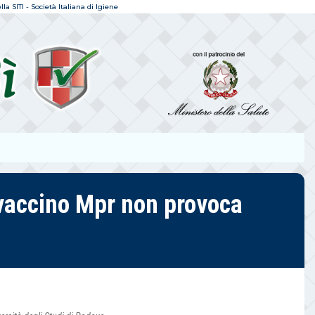
a SITI - Società Italiana di Igiene
 vaccino Mpr non provoca