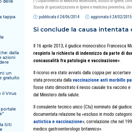
(*) Dipartimento di Medicina Molecolare, Istituto di Igiene, Uni
o delle
Scuola di specializzazione in Igiene e medicina preventiva, Un
ma tappa
pubblicata il
24/06/2014
aggiornata il
24/02/2015
Si conclude la causa intentata 
le
Il 16 aprile 2013, il giudice monocratico Francesca Ma
he: dalla
respinto la richiesta di indennizzo da parte di du
e azioni
concausalità fra patologia e vaccinazione»
.
ndere
Il ricorso era stato avviato dalla coppia per accertare
ni: un
e gratuito
stata provocata dalla
vaccinazione anti morbillo pa
fosse stato dimostrato il nesso causale tra vaccino e
il Virus
dal Ministero della salute.
Il consulente tecnico unico (Ctu) nominato dal giudice, 
 portale
e”
documentata relazione ha «escluso in modo categor
autistica e vaccinazione
»; correlazione che nel 199
a SItI
medico gastroenterologo britannico».
le