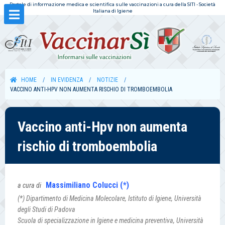
Portale di informazione medica e scientifica sulle vaccinazioni a cura della SITI - Società
Italiana di Igiene
HOME
IN EVIDENZA
NOTIZIE
VACCINO ANTI-HPV NON AUMENTA RISCHIO DI TROMBOEMBOLIA
Vaccino anti-Hpv non aumenta
rischio di tromboembolia
Massimiliano Colucci (*)
a cura di
(*) Dipartimento di Medicina Molecolare, Istituto di Igiene, Università
degli Studi di Padova
Scuola di specializzazione in Igiene e medicina preventiva, Università