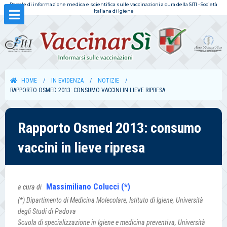
Portale di informazione medica e scientifica sulle vaccinazioni a cura della SITI - Società
Italiana di Igiene
HOME
IN EVIDENZA
NOTIZIE
RAPPORTO OSMED 2013: CONSUMO VACCINI IN LIEVE RIPRESA
Rapporto Osmed 2013: consumo
vaccini in lieve ripresa
Massimiliano Colucci (*)
a cura di
(*) Dipartimento di Medicina Molecolare, Istituto di Igiene, Università
degli Studi di Padova
Scuola di specializzazione in Igiene e medicina preventiva, Università