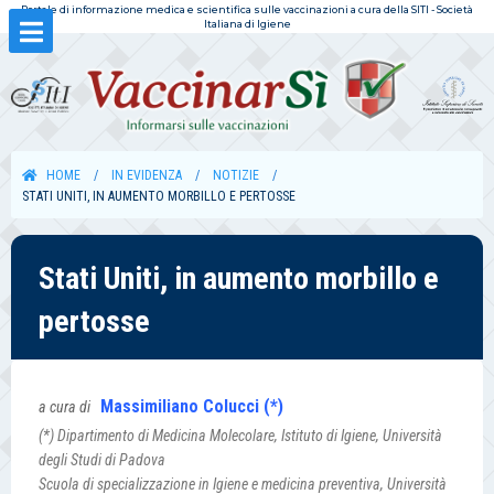
Portale di informazione medica e scientifica sulle vaccinazioni a cura della SITI - Società
Italiana di Igiene
HOME
IN EVIDENZA
NOTIZIE
STATI UNITI, IN AUMENTO MORBILLO E PERTOSSE
Stati Uniti, in aumento morbillo e
pertosse
Massimiliano Colucci (*)
a cura di
(*) Dipartimento di Medicina Molecolare, Istituto di Igiene, Università
degli Studi di Padova
Scuola di specializzazione in Igiene e medicina preventiva, Università