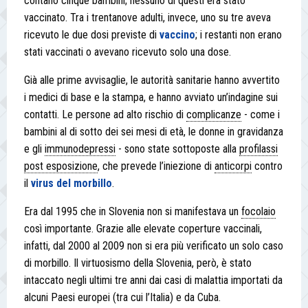
contano cinque bambini; nessuno di questi era stato
vaccinato. Tra i trentanove adulti, invece, uno su tre aveva
ricevuto le due dosi previste di
vaccino
; i restanti non erano
stati vaccinati o avevano ricevuto solo una dose.
Già alle prime avvisaglie, le autorità sanitarie hanno avvertito
i medici di base e la stampa, e hanno avviato un’indagine sui
contatti. Le persone ad alto rischio di
complicanze
- come i
bambini al di sotto dei sei mesi di età, le donne in gravidanza
e gli
immunodepressi
- sono state sottoposte alla
profilassi
post esposizione
, che prevede l’iniezione di
anticorpi
contro
il
virus del morbillo
.
Era dal 1995 che in Slovenia non si manifestava un
focolaio
così importante. Grazie alle elevate coperture vaccinali,
infatti, dal 2000 al 2009 non si era più verificato un solo caso
di morbillo. Il virtuosismo della Slovenia, però, è stato
intaccato negli ultimi tre anni dai casi di malattia importati da
alcuni Paesi europei (tra cui l’Italia) e da Cuba.