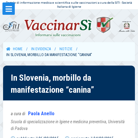
Portale di informazione medica e scientifica sulle vaccinazioni a cura della SITI - Società
Italiana di Igiene
HOME
IN EVIDENZA
NOTIZIE
IN SLOVENIA, MORBILLO DA MANIFESTAZIONE “CANINA”
In Slovenia, morbillo da
manifestazione “canina”
Paola Anello
a cura di
Scuola di specializzazione in Igiene e medicina preventiva, Università
di Padova