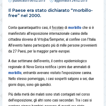
pubblicata il
06/02/2015
aggiornata il
24/02/2015
Il Paese era stato dichiarato “morbillo-
free” nel 2000.
Conta quarantaquattro casi, il
focolaio
di
morbillo
che si è
manifestato all’esposizione internazionale canina della
cittadina slovena di Vrtojba/Šempeter, al confine con l’Italia.
All’evento hanno partecipato più di mille persone provenienti
da 27 Paesi, per la maggior parte europei.
A due settimane dell’evento, il centro epidemiologico
regionale di Nova Gorica notifica i primi due ammalati di
morbillo
; entrambi avevano visitato l’esposizione canina.
Nello stesso pomeriggio, i casi sospetti salgono a sei; due
giorni dopo, sono già quindici.
Più della metà dei malati sono stati contagiati nel corso
dell’esposizione; gli altri sono casi secondari. Tra i casi si