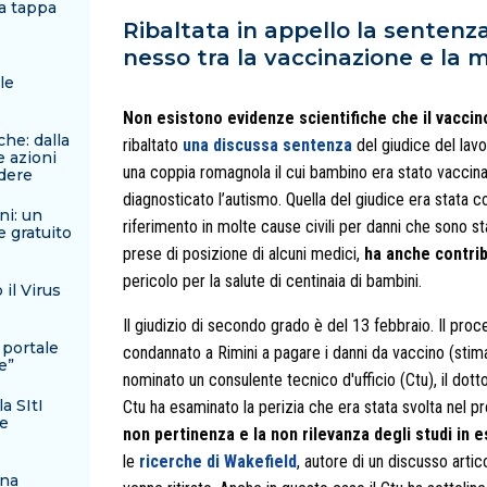
ma tappa
Ribaltata in appello la sentenza
nesso tra la vaccinazione e la 
le
Non esistono evidenze scientifiche che il vaccin
he: dalla
ribaltato
una discussa sentenza
del giudice del lavo
e azioni
una coppia romagnola il cui bambino era stato vaccina
ndere
diagnosticato l’autismo. Quella del giudice era stata c
ni: un
riferimento in molte cause civili per danni che sono st
e gratuito
prese di posizione di alcuni medici,
ha anche contribu
pericolo per la salute di centinaia di bambini.
il Virus
Il giudizio di secondo grado è del 13 febbraio. Il proce
 portale
condannato a Rimini a pagare i danni da vaccino (stimat
e”
nominato un consulente tecnico d'ufficio (Ctu), il dott
a SItI
Ctu ha esaminato la perizia che era stata svolta nel
le
non pertinenza e la non rilevanza degli studi in e
le
ricerche di Wakefield
, autore di un discusso arti
una