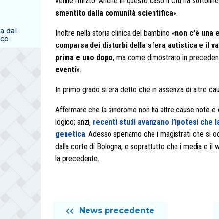
venne ritirato. Anche in questo caso il Ctu ha sottolin
smentito dalla comunità scientifica
».
ia dal
Inoltre nella storia clinica del bambino «
non c'è una e
ico
comparsa dei disturbi della sfera autistica e il v
prima e uno dopo
, ma come dimostrato in precede
eventi
».
In primo grado si era detto che in assenza di altre ca
Affermare che la sindrome non ha altre cause note e 
logico; anzi,
recenti studi avanzano l’ipotesi che
genetica
. Adesso speriamo che i magistrati che si o
dalla corte di Bologna, e soprattutto che i media e il
la precedente.
News precedente