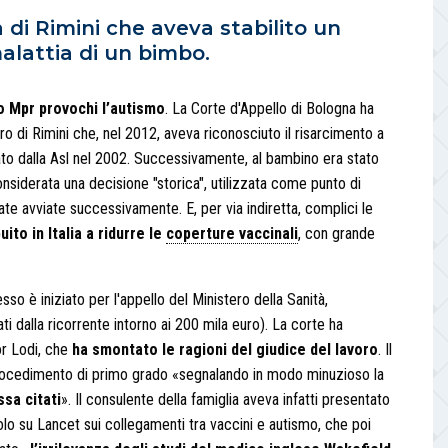
 di Rimini che aveva stabilito un
malattia di un bimbo.
o Mpr provochi l’autismo
. La Corte d'Appello di Bologna ha
ro di Rimini che, nel 2012, aveva riconosciuto il risarcimento a
to dalla Asl nel 2002. Successivamente, al bambino era stato
onsiderata una decisione "storica", utilizzata come punto di
ate avviate successivamente. E, per via indiretta, complici le
ito in Italia a ridurre le
coperture vaccinali
, con grande
sso è iniziato per l'appello del Ministero della Sanità,
i dalla ricorrente intorno ai 200 mila euro). La corte ha
or Lodi, che
ha smontato le ragioni del giudice del lavoro
. Il
 procedimento di primo grado «segnalando in modo minuzioso la
ssa citati
». Il consulente della famiglia aveva infatti presentato
colo su Lancet sui collegamenti tra vaccini e autismo, che poi