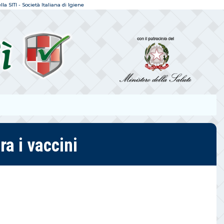
a SITI - Società Italiana di Igiene
ra i vaccini