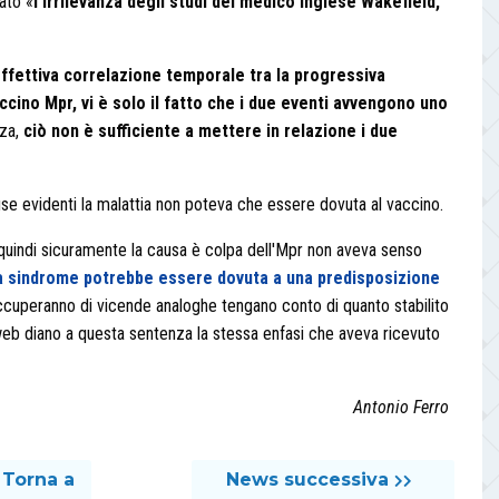
eato «
l’irrilevanza degli studi del medico inglese Wakefield,
ffettiva correlazione temporale tra la progressiva
accino Mpr, vi è solo il fatto che i due eventi avvengono uno
nza,
ciò non è sufficiente a mettere in relazione i due
use evidenti la malattia non poteva che essere dovuta al vaccino.
quindi sicuramente la causa è colpa dell'Mpr non aveva senso
 la sindrome potrebbe essere dovuta a una predisposizione
ccuperanno di vicende analoghe tengano conto di quanto stabilito
 web diano a questa sentenza la stessa enfasi che aveva ricevuto
Antonio Ferro
Torna a
News successiva