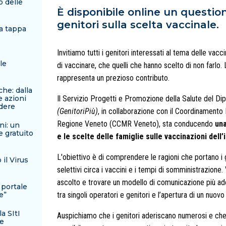
o delle
È disponibile online un questio
genitori sulla scelta vaccinale.
ma tappa
Invitiamo tutti i genitori interessati al tema delle vacc
le
di vaccinare, che quelli che hanno scelto di non farlo.
rappresenta un prezioso contributo.
he: dalla
e azioni
Il Servizio Progetti e Promozione della Salute del Di
ndere
(GenitoriPiù)
, in collaborazione con il Coordinamento 
Regione Veneto (CCMR Veneto), sta conducendo
una
ni: un
e gratuito
e le scelte delle famiglie sulle vaccinazioni dell’
L'obiettivo è di comprendere le ragioni che portano i g
il Virus
selettivi circa i vaccini e i tempi di somministrazione.
ascolto e trovare un modello di comunicazione più ad
 portale
e”
tra singoli operatori e genitori e l’apertura di un nuovo 
a SItI
Auspichiamo che i genitori aderiscano numerosi e che tu
le