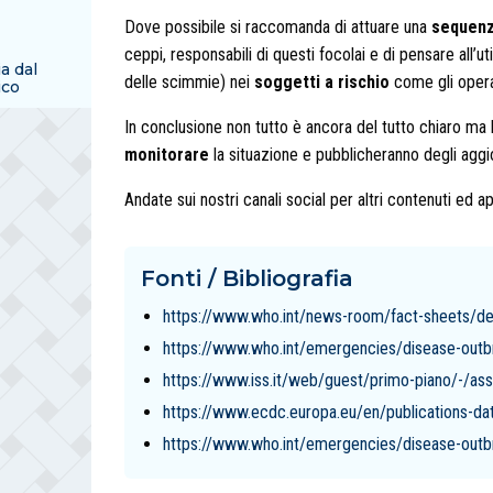
Dove possibile si raccomanda di attuare una
sequenz
ceppi, responsabili di questi focolai e di pensare all’ut
ia dal
delle scimmie) nei
soggetti a rischio
come gli operat
ico
In conclusione non tutto è ancora del tutto chiaro ma
monitorare
la situazione e pubblicheranno degli agg
Andate sui nostri canali social per altri contenuti ed 
Fonti / Bibliografia
https://www.who.int/news-room/fact-sheets/d
https://www.who.int/emergencies/disease-ou
https://www.iss.it/web/guest/primo-piano/-/a
https://www.ecdc.europa.eu/en/publications-d
https://www.who.int/emergencies/disease-outbr