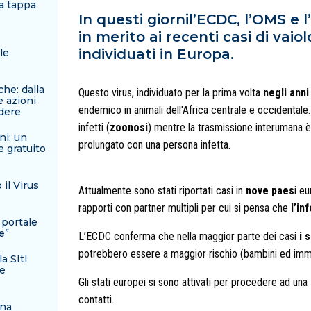
ma tappa
In questi giornil’ECDC, l’OMS e
in merito ai recenti casi di vai
individuati in Europa.
le
he: dalla
Questo virus, individuato per la prima volta
negli anni
e azioni
endemico in animali dell'Africa centrale e occidentale
ndere
infetti (
zoonosi
) mentre la trasmissione interumana è
ni: un
prolungato con una persona infetta.
e gratuito
il Virus
Attualmente sono stati riportati casi in
nove paes
i eu
rapporti con partner multipli per cui si pensa che
l’in
 portale
e”
L’ECDC conferma che nella maggior parte dei casi
i 
potrebbero essere a maggior rischio (bambini ed imm
a SItI
le
Gli stati europei si sono attivati per procedere ad una
contatti.
una