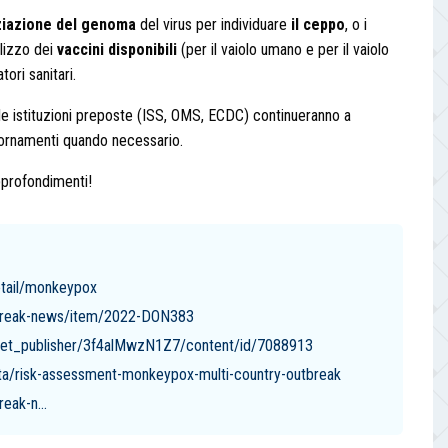
iazione del genoma
del virus per individuare
il ceppo
, o i
ilizzo dei
vaccini disponibili
(per il vaiolo umano e per il vaiolo
ori sanitari.
 le istituzioni preposte (ISS, OMS, ECDC) continueranno a
iornamenti quando necessario.
approfondimenti!
etail/monkeypox
tbreak-news/item/2022-DON383
sset_publisher/3f4alMwzN1Z7/content/id/7088913
ata/risk-assessment-monkeypox-multi-country-outbreak
eak-n...