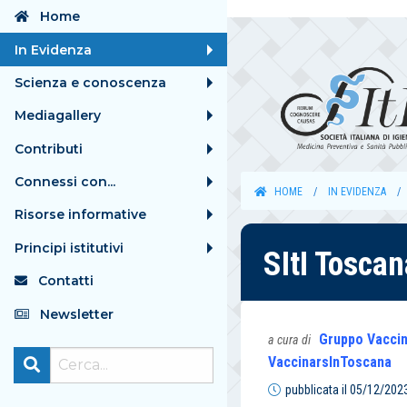
Home
In Evidenza
Scienza e conoscenza
Mediagallery
Contributi
Connessi con...
HOME
IN EVIDENZA
Risorse informative
Principi istitutivi
SItI Toscan
Contatti
Newsletter
Gruppo Vaccini
a cura di
VaccinarsInToscana
pubblicata il
05/12/202