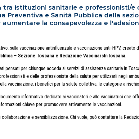
 tra istituzioni sanitarie e professionisti/e 
ina Preventiva e Sanità Pubblica della se
aumentare la consapevolezza e l'adesione 
ativo, sulla vaccinazione antinfluenzale e vaccinazione anti-HPV, creato
ubblica – Sezione Toscana e Redazione VaccinarsInToscana
.
ti pensati per chiunque acceda ai servizi di assistenza sanitaria in Toscan
rofessionisti e delle professioniste della salute per utilizzarli negli am
ella vaccinazione, i benefici per la salute collettiva, le categorie a risc
n documento informativo dedicato ai vaccinatori e alle vaccinatrici che o
nformazioni chiave per promuovere attivamente le vaccinazioni.
 collaborazione e sensibilizzazione. Chi vuole, può contattare la Redazi