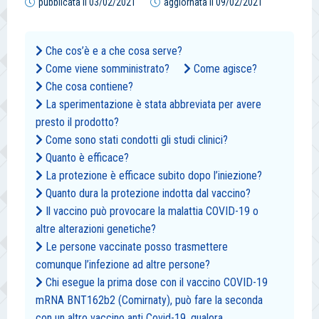
pubblicata il
03/02/2021
aggiornata il
09/02/2021
Che cos’è e a che cosa serve?
Come viene somministrato?
Come agisce?
Che cosa contiene?
La sperimentazione è stata abbreviata per avere
presto il prodotto?
Come sono stati condotti gli studi clinici?
Quanto è efficace?
La protezione è efficace subito dopo l’iniezione?
Quanto dura la protezione indotta dal vaccino?
Il vaccino può provocare la malattia COVID-19 o
altre alterazioni genetiche?
Le persone vaccinate posso trasmettere
comunque l’infezione ad altre persone?
Chi esegue la prima dose con il vaccino COVID-19
mRNA BNT162b2 (Comirnaty), può fare la seconda
con un altro vaccino anti Covid-19, qualora