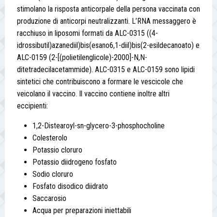
stimolano la risposta anticorpale della persona vaccinata con
produzione di anticorpi neutralizzanti. L’RNA messaggero è
racchiuso in liposomi formati da ALC-0315 ((4-
idrossibutil)azanediil)bis(esano6,1-diil)bis(2-esildecanoato) e
ALC-0159 (2-[(polietilenglicole)-2000]-N,N-
ditetradecilacetammide). ALC-0315 e ALC-0159 sono lipidi
sintetici che contribuiscono a formare le vescicole che
veicolano il vaccino. Il vaccino contiene inoltre altri
eccipienti:
1,2-Distearoyl-sn-glycero-3-phosphocholine
Colesterolo
Potassio cloruro
Potassio diidrogeno fosfato
Sodio cloruro
Fosfato disodico diidrato
Saccarosio
Acqua per preparazioni iniettabili