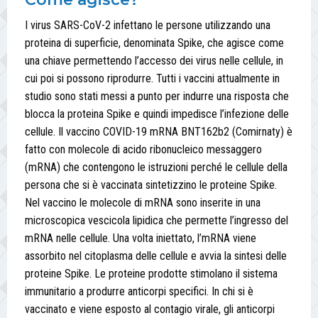
I virus SARS-CoV-2 infettano le persone utilizzando una
proteina di superficie, denominata Spike, che agisce come
una chiave permettendo l’accesso dei virus nelle cellule, in
cui poi si possono riprodurre. Tutti i vaccini attualmente in
studio sono stati messi a punto per indurre una risposta che
blocca la proteina Spike e quindi impedisce l’infezione delle
cellule. Il vaccino COVID-19 mRNA BNT162b2 (Comirnaty) è
fatto con molecole di acido ribonucleico messaggero
(mRNA) che contengono le istruzioni perché le cellule della
persona che si è vaccinata sintetizzino le proteine Spike.
Nel vaccino le molecole di mRNA sono inserite in una
microscopica vescicola lipidica che permette l’ingresso del
mRNA nelle cellule. Una volta iniettato, l’mRNA viene
assorbito nel citoplasma delle cellule e avvia la sintesi delle
proteine Spike. Le proteine prodotte stimolano il sistema
immunitario a produrre anticorpi specifici. In chi si è
vaccinato e viene esposto al contagio virale, gli anticorpi