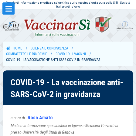
Portale di informazione medica e scientifica sulle vaccinazioni a cura della SITI - Società
Italiana di Igiene
HOME
SCIENZA E CONOSCENZA
COMBATTERE LE PANDEMIE
COVID-19 - I VACCINI
COVID-19 - LA VACCINAZIONE ANTI-SARS-COV-2 IN GRAVIDANZA
COVID-19 - La vaccinazione anti-
SARS-CoV-2 in gravidanza
Rosa Amato
a cura di
Medico in formazione specialistica in Igiene e Medicina Preventiva
presso Università degli Studi di Genova