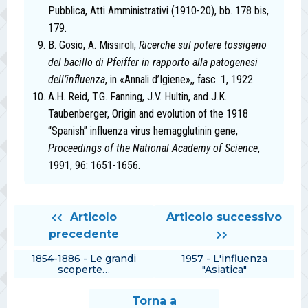
Pubblica, Atti Amministrativi (1910-20), bb. 178 bis,
179.
B. Gosio, A. Missiroli,
Ricerche sul potere tossigeno
del bacillo di Pfeiffer in rapporto alla patogenesi
dell’influenza
,
in «Annali d’Igiene»,, fasc. 1, 1922.
A.H. Reid, T.G. Fanning, J.V. Hultin, and J.K.
Taubenberger, Origin and evolution of the 1918
“Spanish” influenza virus hemagglutinin gene,
Proceedings of the National Academy of Science
,
1991, 96: 1651-1656.
Articolo
Articolo successivo
precedente
1854-1886 - Le grandi
1957 - L'influenza
scoperte…
"Asiatica"
Torna a