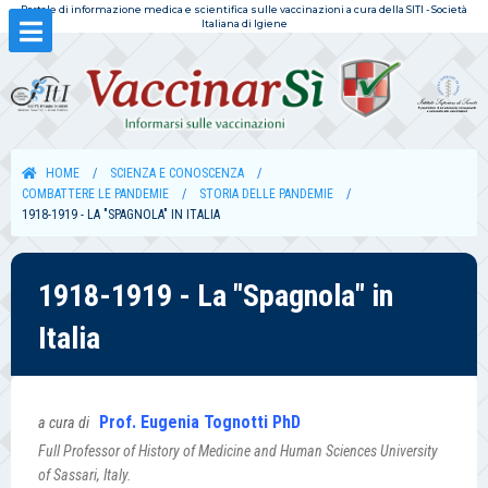
Portale di informazione medica e scientifica sulle vaccinazioni a cura della SITI - Società
Italiana di Igiene
HOME
SCIENZA E CONOSCENZA
COMBATTERE LE PANDEMIE
STORIA DELLE PANDEMIE
1918-1919 - LA "SPAGNOLA" IN ITALIA
1918-1919 - La "Spagnola" in
Italia
Prof. Eugenia Tognotti PhD
a cura di
Full Professor of History of Medicine and Human Sciences University
of Sassari, Italy.