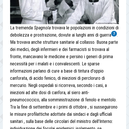
La tremenda
Spagnola
trovava le popolazioni in condizioni di
7
debolezza e prostrazione, dovute ai lunghi anni di guerra
.
Ma trovava anche strutture sanitarie al collasso. Buona parte
dei medici, degli infermieri e dei farmacisti si trovava al
fronte, mancavano le medicine e persino i generi di prima
necessità per i malati e i convalescenti. Le sparse
informazioni parlano di cure a base di tintura d'oppio
canforata, di acido fenico, di iniezioni di percloruro di
mercurio. Negli ospedali si ricorreva, secondo i casi, a
iniezioni ad alte dosi di canfora, al siero anti-
pneumococcico, alla somministrazione di fenolo e mentolo.
Tra la fine di settembre e i primi di ottobre , si susseguirono
le misure profilattiche adottate dai sindaci e dagli ufficiali
sanitari , sulla base delle circolari del ministro dell'Interno:
individuazione dei focolai epidemici; isolamento, se