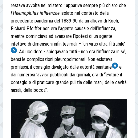
restava avvolta nel mistero : appariva sempre più chiaro che
l’Haemophilus influenzae
isolato nel contesto della
precedente pandemia del 1889-90 da un allievo di Koch,
Richard Pfeiffer non era l’agente causale dell’Influenza,
mentre cominciava ad avanzare l’ipotesi di un agente
infettivo di dimensioni infinitesimali – ‘un virus ultra-filtrabile’
5
. Ad uccidere - spiegavano tutti - non era l’influenza in sé,
bensì le complicazioni pleuropolmonari. Non esisteva
6
profilassi: il consiglio divulgato dalle autorità sanitarie
e
dai numerosi ‘avvisi’ pubblicati dai giornali, era di “evitare il
contagio e di praticare grande pulizia delle mani, delle cavità
nasali, della bocca”.