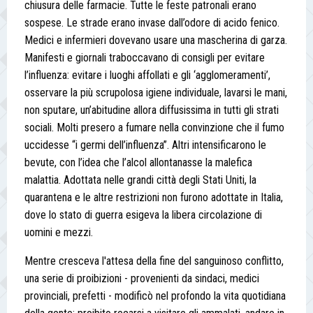
chiusura delle farmacie. Tutte le feste patronali erano
sospese. Le strade erano invase dall’odore di acido fenico.
Medici e infermieri dovevano usare una mascherina di garza.
Manifesti e giornali traboccavano di consigli per evitare
l’influenza: evitare i luoghi affollati e gli ‘agglomeramenti’,
osservare la più scrupolosa igiene individuale, lavarsi le mani,
non sputare, un’abitudine allora diffusissima in tutti gli strati
sociali. Molti presero a fumare nella convinzione che il fumo
uccidesse “i germi dell’influenza”. Altri intensificarono le
bevute, con l’idea che l’alcol allontanasse la malefica
malattia. Adottata nelle grandi città degli Stati Uniti, la
quarantena e le altre restrizioni non furono adottate in Italia,
dove lo stato di guerra esigeva la libera circolazione di
uomini e mezzi.
Mentre cresceva l'attesa della fine del sanguinoso conflitto,
una serie di proibizioni - provenienti da sindaci, medici
provinciali, prefetti - modificò nel profondo la vita quotidiana