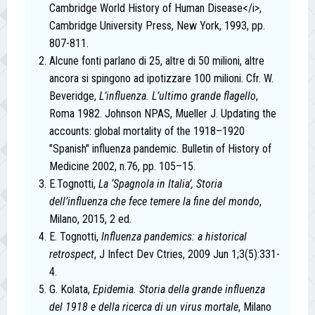
Cambridge World History of Human Disease</i>,
Cambridge University Press, New York, 1993, pp.
807-811.
Alcune fonti parlano di 25, altre di 50 milioni, altre
ancora si spingono ad ipotizzare 100 milioni. Cfr. W.
Beveridge,
L’influenza. L’ultimo grande flagello
,
Roma 1982.
Johnson NPAS, Mueller J. Updating the
accounts: global mortality of the 1918–1920
"Spanish" influenza pandemic. Bulletin of History of
Medicine 2002, n.76, pp. 105–15.
E.Tognotti,
La ‘Spagnola in Italia’, Storia
dell’influenza che fece temere la fine del mondo
,
Milano, 2015, 2 ed.
E. Tognotti,
Influenza pandemics: a historical
retrospect
, J Infect Dev Ctries, 2009 Jun 1;3(5):331-
4.
G. Kolata,
Epidemia. Storia della grande influenza
del 1918 e della ricerca di un virus mortale
,
Milano