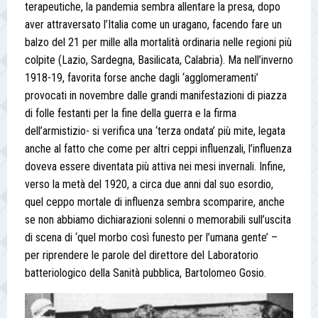
terapeutiche, la pandemia sembra allentare la presa, dopo
aver attraversato l’Italia come un uragano, facendo fare un
balzo del 21 per mille alla mortalità ordinaria nelle regioni più
colpite (Lazio, Sardegna, Basilicata, Calabria). Ma nell’inverno
1918-19, favorita forse anche dagli ‘agglomeramenti’
provocati in novembre dalle grandi manifestazioni di piazza
di folle festanti per la fine della guerra e la firma
dell’armistizio- si verifica una ‘terza ondata’ più mite, legata
anche al fatto che come per altri ceppi influenzali, l’influenza
doveva essere diventata più attiva nei mesi invernali. Infine,
verso la metà del 1920, a circa due anni dal suo esordio,
quel ceppo mortale di influenza sembra scomparire, anche
se non abbiamo dichiarazioni solenni o memorabili sull’uscita
di scena di ‘quel morbo così funesto per l’umana gente’ –
per riprendere le parole del direttore del Laboratorio
batteriologico della Sanità pubblica, Bartolomeo Gosio.