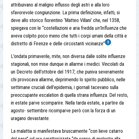
attribuivano al maligno influsso degli astri e alla loro
sfavorevole congiunzione. La prima definizione, infatti, si
deve allo storico fiorentino ‘Matteo Villani’ che, nel 1358,
spiegava con le “costellazioni e aria fredda
un’Influenza
che
aveva colpito poco meno che tutti i corpi umani della città e
3
distretto di Firenze e delle circostanti vicinanze”
.
L’ondata primaverile, mite, non diversa dalle solite influenze
stagionali, non mise dunque in allarme i medici. Vincolati da
un Decreto dell'ottobre del 1917, che puniva severamente
chi provocava allarme, deprimendo lo spirito pubblico, nelle
settimane cruciali dell’epidemia, i giornali tacevano sulla
preoccupante escalation di quella strana influenza. Del resto,
in estate parve scomparire. Nella tarda estate, a partire da
agosto- settembre ricomparve però con la forza di un
uragano devastante.
La malattia si manifestava bruscamente “con lieve catarro
del naso” ed era caratterizzata “da senso di molestia alla