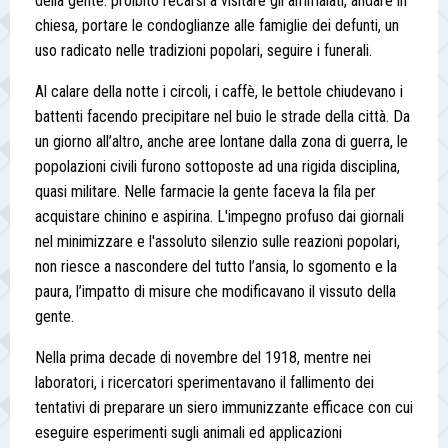
della gente: proibito recarsi a visitare gli ammalati, andare in
chiesa, portare le condoglianze alle famiglie dei defunti, un
uso radicato nelle tradizioni popolari, seguire i funerali.
Al calare della notte i circoli, i caffè, le bettole chiudevano i
battenti facendo precipitare nel buio le strade della città. Da
un giorno all’altro, anche aree lontane dalla zona di guerra, le
popolazioni civili furono sottoposte ad una rigida disciplina,
quasi militare. Nelle farmacie la gente faceva la fila per
acquistare chinino e aspirina. L'impegno profuso dai giornali
nel minimizzare e l'assoluto silenzio sulle reazioni popolari,
non riesce a nascondere del tutto l’ansia, lo sgomento e la
paura, l’impatto di misure che modificavano il vissuto della
gente.
Nella prima decade di novembre del 1918, mentre nei
laboratori, i ricercatori sperimentavano il fallimento dei
tentativi di preparare un siero immunizzante efficace con cui
eseguire esperimenti sugli animali ed applicazioni