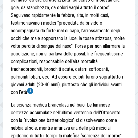
gola, da stanchezza, da dolori vaghi a tutto il corpo”.
Seguivano rapidamente la febbre, alta, in molti casi,
testimoniavano i medici “preceduta da brivido o
accompagnata da forte mal di capo, l'arrossamento degli
occhi che male sopportano la luce, la tosse stizzosa, molte
volte perdita di sangue dal naso”. Forse per non allarmare la
popolazione, non si parlava delle possibili e frequentissime
complicazioni, responsabile dell’alta mortalità:
tracheobronchiti, bronchiti acute, catarri soffocanti,
polmoniti lobari, ecc. Ad essere colpiti furono soprattutto i
giovani adulti (20-40 anni), piuttosto che gli individui avanti
4
con l’età
.
La scienza medica brancolava nel buio. Le luminose
certezze accumulate nell'ultimo ventennio dell'Ottocento
con la “rivoluzione batteriologica” si dissolvevano come
nebbia al sole, mentre infuriava una delle più micidiali
epidemie di tutti i tempi: la malefica “semenza del morbo”