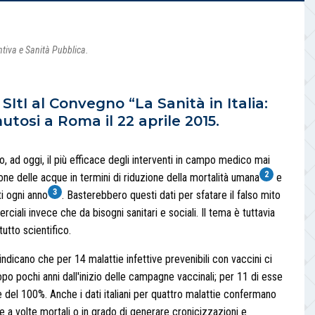
entiva e Sanità Pubblica.
SItI al Convegno “La Sanità in Italia:
nutosi a Roma il 22 aprile 2015.
, ad oggi, il più efficace degli interventi in campo medico mai
2
ione delle acque in termini di riduzione della mortalità umana
e
3
ti ogni anno
. Basterebbero questi dati per sfatare il falso mito
ciali invece che da bisogni sanitari e sociali. Il tema è tuttavia
tto scientifico.
indicano che per 14 malattie infettive prevenibili con vaccini ci
opo pochi anni dall'inizio delle campagne vaccinali; per 11 di esse
e del 100%. Anche i dati italiani per quattro malattie confermano
attie a volte mortali o in grado di generare cronicizzazioni e