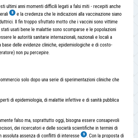
 ultimi anni momenti difficili legati a falsi miti - recepiti anche
8
terali
e la credenza che le indicazioni alla vaccinazione siano
trici. Il fin troppo sfruttato motto che i vaccini sono vittime
 stati usati bene le malattie sono scomparse e le popolazioni
ere le autorità sanitarie internazionali, nazionali e locali a
la base delle evidenze cliniche, epidemiologiche e di costo-
peratore) non pu percepire.
 commercio solo dopo una serie di sperimentazioni cliniche che
erti di epidemiologia, di malattie infettive e di sanità pubblica
rtamente falso ma, soprattutto oggi, bisogna essere consapevoli
sori, dei ricercatori e delle società scientifiche in termini di
9
 assoluta assenza di conflitti di interesse
. Con la proposta di