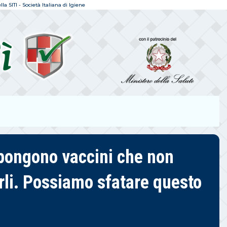
a SITI - Società Italiana di Igiene
impongono vaccini che non
rli. Possiamo sfatare questo