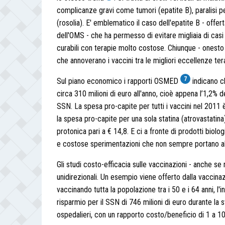
complicanze gravi come tumori (epatite B), paralisi p
(rosolia). E' emblematico il caso dell'epatite B - offert
dell'OMS - che ha permesso di evitare migliaia di casi 
curabili con terapie molto costose. Chiunque - onesto
che annoverano i vaccini tra le migliori eccellenze ter
7
Sul piano economico i rapporti OSMED
indicano ch
circa 310 milioni di euro all'anno, cioè appena l’1,2% 
SSN. La spesa pro-capite per tutti i vaccini nel 2011 è
la spesa pro-capite per una sola statina (atrovastatina) 
protonica pari a € 14,8. E ci a fronte di prodotti biolo
e costose sperimentazioni che non sempre portano all
Gli studi costo-efficacia sulle vaccinazioni - anche se
unidirezionali. Un esempio viene offerto dalla vaccinazi
vaccinando tutta la popolazione tra i 50 e i 64 anni, 
risparmio per il SSN di 746 milioni di euro durante la s
ospedalieri, con un rapporto costo/beneficio di 1 a 1