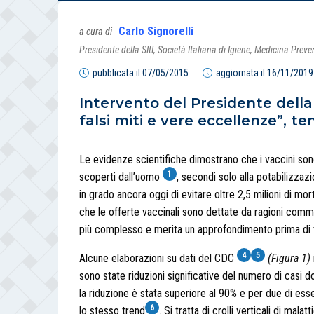
Carlo Signorelli
a cura di
Presidente della SItI, Società Italiana di Igiene, Medicina Prev
pubblicata il
07/05/2015
aggiornata il
16/11/2019
Intervento del Presidente della 
falsi miti e vere eccellenze”, te
Le evidenze scientifiche dimostrano che i vaccini sono
1
scoperti dall’uomo
, secondi solo alla potabilizzaz
in grado ancora oggi di evitare oltre 2,5 milioni di mor
che le offerte vaccinali sono dettate da ragioni commer
più complesso e merita un approfondimento prima di tu
4
5
Alcune elaborazioni su dati del CDC
(Figura 1)
sono state riduzioni significative del numero di casi d
la riduzione è stata superiore al 90% e per due di ess
6
lo stesso trend
. Si tratta di crolli verticali di mal