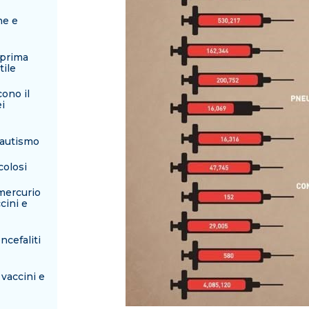
ne e
 prima
tile
cono il
i
'autismo
colosi
mercurio
cini e
ncefaliti
 vaccini e