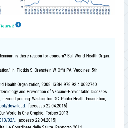
6
Figura 2
ennium: is there reason for concern? Bull World Health Organ.
tion," In: Plotkin S, Orenstein W, Offit PA. Vaccines, 5th
orld Health Organization, 2008. ISBN: 978 92 4 0682740
idemiology and Prevention of Vaccine-Preventable Diseases.
, second printing. Washington DC: Public Health Foundation,
ook/download...
[accesso 22.04.2015]
ur World In One Graphic. Forbes 2013
13/02/...
[accesso 22.04.2015]
à. Le Coordinate della Salute. Rapporto 2014.