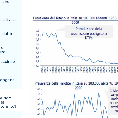
eniche
iati alla
alattie
 e
rrè
accini e
pongono
he non
rli.
to mito?