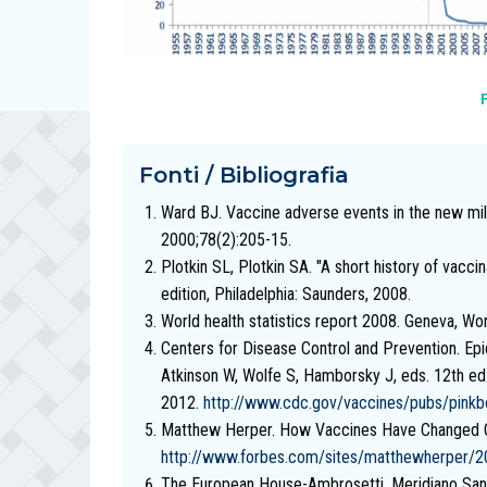
Fonti / Bibliografia
Ward BJ. Vaccine adverse events in the new mill
2000;78(2):205-15.
Plotkin SL, Plotkin SA. "A short history of vaccina
edition, Philadelphia: Saunders, 2008.
World health statistics report 2008. Geneva, W
Centers for Disease Control and Prevention. Ep
Atkinson W, Wolfe S, Hamborsky J, eds. 12th ed.
2012.
http://www.cdc.gov/vaccines/pubs/pinkb
Matthew Herper. How Vaccines Have Changed O
http://www.forbes.com/sites/matthewherper/20
The European House-Ambrosetti. Meridiano Sanit