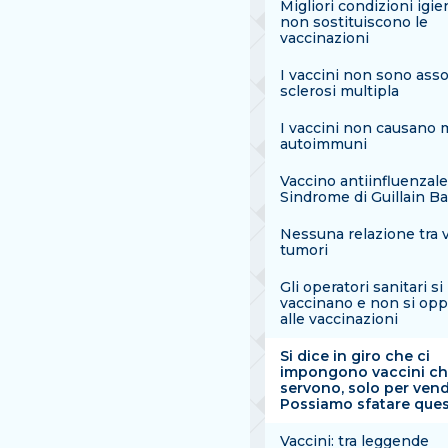
Migliori condizioni igi
non sostituiscono le
vaccinazioni
I vaccini non sono assoc
sclerosi multipla
I vaccini non causano m
autoimmuni
Vaccino antiinfluenzale
Sindrome di Guillain Ba
Nessuna relazione tra v
tumori
Gli operatori sanitari si
vaccinano e non si op
alle vaccinazioni
Si dice in giro che ci
impongono vaccini c
servono, solo per vende
Possiamo sfatare ques
Vaccini: tra leggende