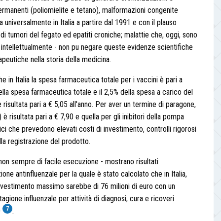
ermanenti (poliomielite e tetano), malformazioni congenite
a universalmente in Italia a partire dal 1991 e con il plauso
di tumori del fegato ed epatiti croniche; malattie che, oggi, sono
 intellettualmente - non pu negare queste evidenze scientifiche
apeutiche nella storia della medicina.
e in Italia la spesa farmaceutica totale per i vaccini è pari a
della spesa farmaceutica totale e il 2,5% della spesa a carico del
 risultata pari a € 5,05 all'anno. Per aver un termine di paragone,
è risultata pari a € 7,90 e quella per gli inibitori della pompa
gici che prevedono elevati costi di investimento, controlli rigorosi
a registrazione del prodotto.
 non sempre di facile esecuzione - mostrano risultati
one antinfluenzale per la quale è stato calcolato che in Italia,
l'investimento massimo sarebbe di 76 milioni di euro con un
tagione influenzale per attività di diagnosi, cura e ricoveri
7
0
.