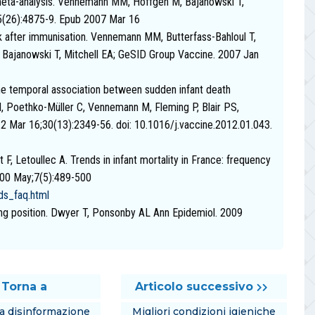
meta-analysis. Vennemann MM, Höffgen M, Bajanowski T,
5(26):4875-9. Epub 2007 Mar 16
k after immunisation. Vennemann MM, Butterfass-Bahloul T,
, Bajanowski T, Mitchell EA; GeSID Group Vaccine. 2007 Jan
he temporal association between sudden infant death
, Poethko-Müller C, Vennemann M, Fleming P, Blair PS,
2 Mar 16;30(13):2349-56. doi: 10.1016/j.vaccine.2012.01.043.
F, Letoullec A. Trends in infant mortality in France: frequency
000 May;7(5):489-500
ds_faq.html
ng position. Dwyer T, Ponsonby AL Ann Epidemiol. 2009
Torna a
Articolo successivo
la disinformazione
Migliori condizioni igieniche