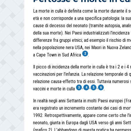
La morte in culla è definita come la morte durante i
età e non corrisponde a una specifica patologia: la su
cause di decesso del neonato (tramite autopsia, analis
della sua morte). Nei Paesi industrializzati l’incidenza
differenze fra gruppi etnici; ad esempio il rischio di 
nella popolazione nera USA, nei Maori in Nuova Zeland
2
a Cape Town in Sud Africa
.
Il picco di incidenza della morte in culla è tra i 2 e i 4
vaccinazioni per l’infanzia. La relazione temporale di 
relazione causa-effetto tra di essi. Tuttavia numeros
3
4
5
6
vaccini e morte in culla
-
-
-
.
In realtà negli anni Settanta in molti Paesi europei (F
era registrato un incremento costante dei casi di mort
1992. Retrospettivamente, appare come certo che l'in
neonato, giunta in Europa dagli USA verso gli anni Set
(grafico 2)
. L’abbandono di questa pratica ha permess