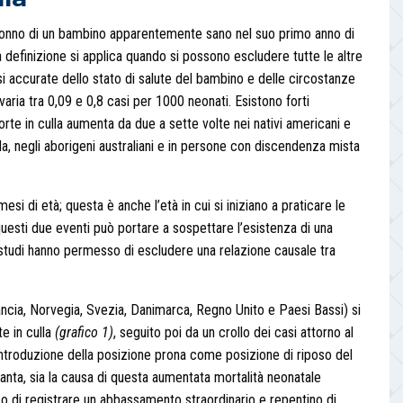
l sonno di un bambino apparentemente sano nel suo primo anno di
a definizione si applica quando si possono escludere tutte le altre
i accurate dello stato di salute del bambino e delle circostanze
 varia tra 0,09 e 0,8 casi per 1000 neonati. Esistono forti
morte in culla aumenta da due a sette volte nei nativi americani e
a, negli aborigeni australiani e in persone con discendenza mista
 mesi di età; questa è anche l’età in cui si iniziano a praticare le
questi due eventi può portare a sospettare l’esistenza di una
i studi hanno permesso di escludere una relazione causale tra
rancia, Norvegia, Svezia, Danimarca, Regno Unito e Paesi Bassi) si
e in culla
(grafico 1)
, seguito poi da un crollo dei casi attorno al
troduzione della posizione prona come posizione di riposo del
tanta, sia la causa di questa aumentata mortalità neonatale
o di registrare un abbassamento straordinario e repentino di