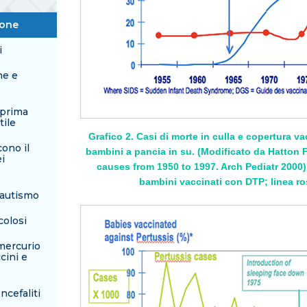
ione
i
ne e
 prima
tile
Grafico 2. Casi di morte in culla e copertura 
cono il
bambini a pancia in su. (Modificato da Hatton F
i
causes from 1950 to 1997. Arch Pediatr 2000) 
bambini vaccinati con DTP; linea ros
'autismo
colosi
mercurio
cini e
ncefaliti