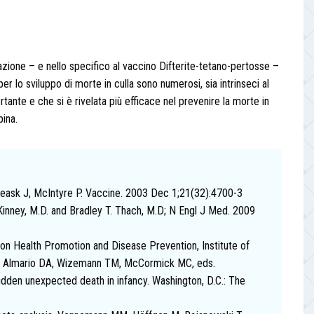
inazione – e nello specifico al vaccino Difterite-tetano-pertosse –
per lo sviluppo di morte in culla sono numerosi, sia intrinseci al
nte e che si è rivelata più efficace nel prevenire la morte in
pina.
 Leask J, McIntyre P. Vaccine. 2003 Dec 1;21(32):4700-3
nney, M.D. and Bradley T. Thach, M.D; N Engl J Med. 2009
n Health Promotion and Disease Prevention, Institute of
 K, Almario DA, Wizemann TM, McCormick MC, eds.
dden unexpected death in infancy. Washington, D.C.: The