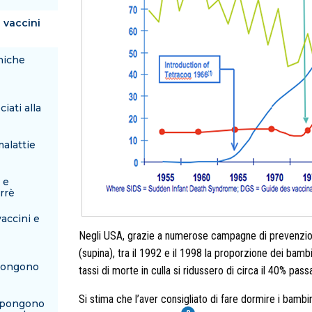
 vaccini
eniche
iati alla
alattie
 e
rrè
accini e
Negli USA, grazie a numerose campagne di prevenzione
(supina), tra il 1992 e il 1998 la proporzione dei bam
pongono
tassi di morte in culla si ridussero di circa il 40% pa
Si stima che l’aver consigliato di fare dormire i bambi
impongono