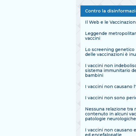
Contro la disinformaz
Il Web e le Vaccinazion
Leggende metropolita
vaccini
Lo screening genetico
delle vaccinazioni è inu
I vaccini non indebolis
sistema immunitario de
bambini
I vaccini non causano l
I vaccini non sono peri
Nessuna relazione tra 
contenuto in alcuni vac
patologie neurologiche
I vaccini non causano e
ed encefalopatie