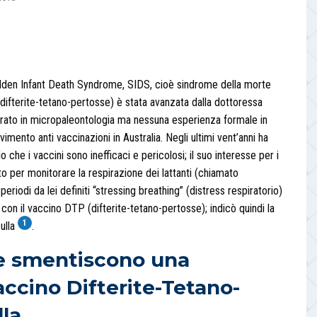
Sudden Infant Death Syndrome, SIDS, cioè sindrome della morte
difterite-tetano-pertosse) è stata avanzata dalla dottoressa
orato in micropaleontologia ma nessuna esperienza formale in
ento anti vaccinazioni in Australia. Negli ultimi vent’anni ha
he i vaccini sono inefficaci e pericolosi; il suo interesse per i
to per monitorare la respirazione dei lattanti (chiamato
riodi da lei definiti “stressing breathing” (distress respiratorio)
 con il vaccino DTP (difterite-tetano-pertosse); indicò quindi la
1
ulla
.
he smentiscono una
accino Difterite-Tetano-
lla