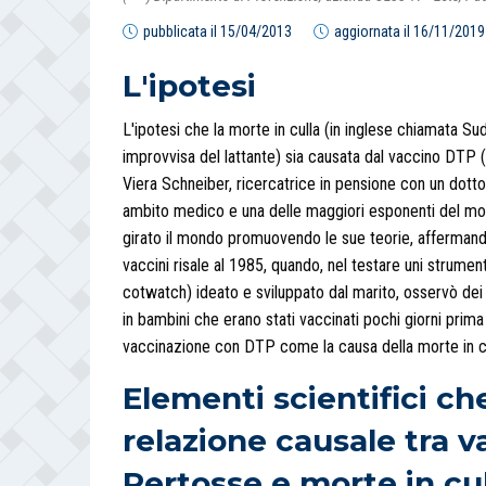
pubblicata il
15/04/2013
aggiornata il
16/11/2019
L'ipotesi
L'ipotesi che la morte in culla (in inglese chiamata 
improvvisa del lattante) sia causata dal vaccino DTP (
Viera Schneiber, ricercatrice in pensione con un dott
ambito medico e una delle maggiori esponenti del movim
girato il mondo promuovendo le sue teorie, affermando c
vaccini risale al 1985, quando, nel testare uni strumen
cotwatch) ideato e sviluppato dal marito, osservò dei pe
in bambini che erano stati vaccinati pochi giorni prima
vaccinazione con DTP come la causa della morte in c
Elementi scientifici c
relazione causale tra v
Pertosse e morte in cu