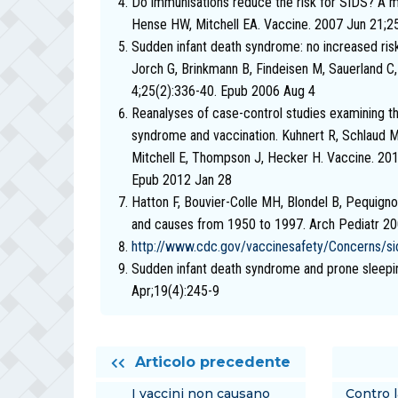
Do immunisations reduce the risk for SIDS? A 
Hense HW, Mitchell EA. Vaccine. 2007 Jun 21;2
Sudden infant death syndrome: no increased ris
Jorch G, Brinkmann B, Findeisen M, Sauerland C
4;25(2):336-40. Epub 2006 Aug 4
Reanalyses of case-control studies examining t
syndrome and vaccination. Kuhnert R, Schlaud M
Mitchell E, Thompson J, Hecker H. Vaccine. 201
Epub 2012 Jan 28
Hatton F, Bouvier-Colle MH, Blondel B, Pequignot 
and causes from 1950 to 1997. Arch Pediatr 2
http://www.cdc.gov/vaccinesafety/Concerns/si
Sudden infant death syndrome and prone sleepi
Apr;19(4):245-9
Articolo precedente
I vaccini non causano
Contro 