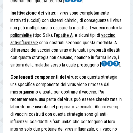
costruiti con questa tecnica [
].
Inattivazione dei virus:
i virus sono completamente
inattivati (uccisi) con sistemi chimici, di conseguenza il virus
non può moltiplicarsi o causare la malattia. I
vaccini contro la
poliomielite
(tipo Salk), l’
epatite A
, e alcuni tipi di
vaccino
anti-influenzale
sono costruiti secondo questa modalità. A
differenza dei vaccini con virus attenuati, i preparati allestiti
con questa strategia non causano, neanche in forma lieve, i
1
2
3
sintomi della malattia verso la quale proteggono [
].
Contenenti componenti dei virus:
con questa strategia
una specifica componente del virus viene rimossa dal
microrganismo e usata per costruire il vaccino. Più
recentemente, una parte del virus può essere sintetizzata in
laboratorio e inserita nel preparato vaccinale. Alcuni esempi
di vaccini costruiti con questa strategia sono gli anti-
influenzali cosiddetti a “sub unità” che contengono al loro
interno solo due proteine del virus influenzale, o il vaccino