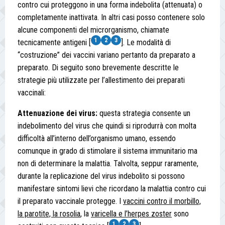
contro cui proteggono in una forma indebolita (attenuata) o
completamente inattivata. In altri casi posso contenere solo
alcune componenti del microrganismo, chiamate
1
2
3
tecnicamente antigeni [
]. Le modalità di
“costruzione” dei vaccini variano pertanto da preparato a
preparato. Di seguito sono brevemente descritte le
strategie più utilizzate per l’allestimento dei preparati
vaccinali:
Attenuazione dei virus:
questa strategia consente un
indebolimento del virus che quindi si riprodurrà con molta
difficoltà all’interno dell’organismo umano, essendo
comunque in grado di stimolare il sistema immunitario ma
non di determinare la malattia. Talvolta, seppur raramente,
durante la replicazione del virus indebolito si possono
manifestare sintomi lievi che ricordano la malattia contro cui
il preparato vaccinale protegge. I
vaccini contro il morbillo,
la parotite, la rosolia
, la
varicella
e l’herpes zoster
sono
1
2
3