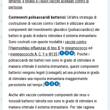
difterite, il tetano e i nuovi vaccini acellulari contro la
pertosse
.
Contenenti polisaccaridi batterici:
Un’altra strategia di
costruzione di vaccini contro i batteri è utilizzare alcune
componenti del rivestimento glucidico (polisaccaridico) dei
batteri in grado di indurre stimolare il sistema immunitario.
Sono costruiti con queste modalità i
vaccini contro
l’Haemophilus influenzae di tipo B
, lo
pneumococco
ed
1
2
3
i
meningococchi A, C
, Y e W135
[
]. Poiché i
polisaccaridi dei batteri non sono in grado di stimolare in
maniera ottimale il sistema immunitario, questi componenti
batterici vengono legati (coniugati) ad una proteina in grado
di stimolare una risposta immunitaria maggiormente
1
2
3
persistente nel tempo [
].
Anche altri vaccini contenenti componenti dei virus o
tossoidi batterici talvolta non sono in grado di stimolare in
maniera ottimale il sistema immunitario. Per tale ragione