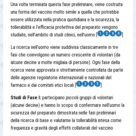
Una volta terminata questa fase preliminare, viene costruita
una forma del vaccino molto simile a quella che potrebbe
essere utilizzata nella pratica quotidiana e la sicurezza, la
tollerabilità e l’efficacia protettiva del preparato vengono
1
2
4
5
studiate, nell’ambito di studi clinici, nell’uomo [
].
La ricerca nell’uomo viene suddivisa classicamente in tre
fasi che coinvolgono un numero crescente di volontari (da
alcune decine a molte migliaia di persone). Ogni fase della
ricerca viene approvata e strettamente controllata da parte
delle agenzie regolatorie internazionali e nazionali del
1
2
4
5
farmaco e dai comitati etici locali [
].
Studi di Fase I:
partecipano piccoli gruppi di volontari
(alcune decine) e hanno lo scopo di confermare nell’uomo la
sicurezza del preparato dimostrata nelle fasi preliminari
della ricerca di base e valutarne la tollerabilità intesa come
frequenza e gravità degli effetti collaterali del vaccino.