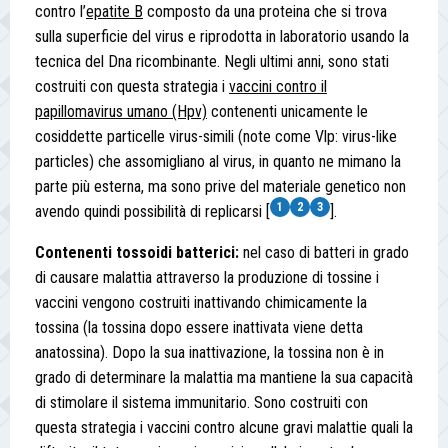
contro l’
epatite B
composto da una proteina che si trova
sulla superficie del virus e riprodotta in laboratorio usando la
tecnica del Dna ricombinante. Negli ultimi anni, sono stati
costruiti con questa strategia i
vaccini contro il
papillomavirus umano (Hpv)
contenenti unicamente le
cosiddette particelle virus-simili (note come Vlp: virus-like
particles) che assomigliano al virus, in quanto ne mimano la
parte più esterna, ma sono prive del materiale genetico non
1
2
3
avendo quindi possibilità di replicarsi [
].
Contenenti tossoidi batterici:
nel caso di batteri in grado
di causare malattia attraverso la produzione di tossine i
vaccini vengono costruiti inattivando chimicamente la
tossina (la tossina dopo essere inattivata viene detta
anatossina). Dopo la sua inattivazione, la tossina non è in
grado di determinare la malattia ma mantiene la sua capacità
di stimolare il sistema immunitario. Sono costruiti con
questa strategia i vaccini contro alcune gravi malattie quali la