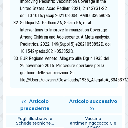
Improving Pediatric Vaccination Coverage in the
United States. Acad Pediatr. 2021; 21(4S):S1-S2.
doi: 10.1016/j.acap.2021.03.004. PMID: 33958085.
Siddiqui FA, Padhani ZA, Salam RA, et al.
Interventions to Improve Immunization Coverage
Among Children and Adolescents: A Meta-analysis.
Pediatrics. 2022; 149(Suppl 5):e2021053852D. doi:
10.1542/peds.2021-053852D.
BUR Regione Veneto. Allegato allla Dgr n.1935 del
29 novembre 2016. Procedure opertaive per la
gestione delle vaccinazioni. Su:
file:///Users/giovanni/Downloads/1935_AllegatoA_334537%
Articolo
Articolo successivo
precedente
Fogli illustrativi e
Vaccino
Schede tecniche…
antimeningococco C e
ACWY