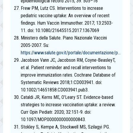
epidemiological record 2015; 39: 505–16
Frew PM, Lutz CS. Interventions to increase
pediatric vaccine uptake: An overview of recent
findings. Hum Vaccin Immunother. 2017; 13:2503-
11. doi: 10.1080/21645515.2017.1367069
Ministero della Salute. Piano Nazionale Vaccini
2005-2007. Su:
https://www.salute.gov.it/portale/documentazione/p...
Jacobson Vann JC, Jacobson RM, Coyne-BeasleyT,
et al. Patient reminder and recall interventions to
improve immunization rates. Cochrane Database of
Systematic Reviews 2018;1:CD003941. doi:
10.1002/14651858.CD003941.pub3.
Cataldi JR, Kerns ME, O'Leary ST. Evidence-based
strategies to increase vaccination uptake: a review.
Curr Opin Pediatr. 2020; 32:151-9. doi:
10.1097/MOP.0000000000000843.
Stokley S, Kempe A, Stockwell MS, Szilagyi PG.