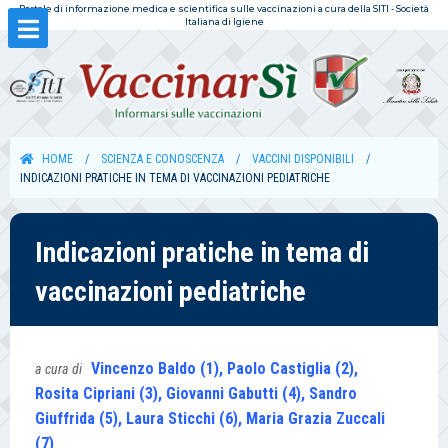
Portale di informazione medica e scientifica sulle vaccinazioni a cura della SITI - Società
Italiana di Igiene
HOME
SCIENZA E CONOSCENZA
VACCINI DISPONIBILI
INDICAZIONI PRATICHE IN TEMA DI VACCINAZIONI PEDIATRICHE
Indicazioni pratiche in tema di
vaccinazioni pediatriche
Vincenzo Baldo (1), Paolo Castiglia (2),
a cura di
Rosita Cipriani (3), Giovanni Gabutti (4), Sandro
Giuffrida (5), Laura Sticchi (6), Maria Grazia Zuccali
(7)