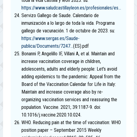
toda la vida castilla y león 2023. su:
https://www.saludcastillayleon.es/profesionales/es...
Servizo Gallego de Saude. Calendario de
inmunización a lo largo de toda la vida. Programa
gallego de vacunación. 1 de octubre de 2023. su:
https://www.sergas.es/Saude-
publica/Documents/7247...
(ES).pdf
Bonanni P, Angelillo IF, Villani A, et al. Maintain and
increase vaccination coverage in children,
adolescents, adults and elderly people: Let's avoid
adding epidemics to the pandemic: Appeal from the
Board of the Vaccination Calendar for Life in Italy:
Maintain and increase coverage also by re-
organizing vaccination services and reassuring the
population. Vaccine. 2021; 39:1187-9. doi:
10.1016/j.vaccine.2020.10.024.
WHO. Reducing pain at the time of vaccination: WHO
position paper – September 2015 Weekly