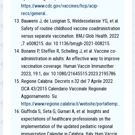
https://www.cdc.gov/vaccines/hcp/acip-
recs/general...
Bauwens J, de Lusignan S, Weldesselassie YG, et al.
Safety of routine childhood vaccine coadministration
versus separate vaccination. BMJ Glob Health. 2022
;7: e008215. doi: 10.1136/bmjgh-2021-008215.
Bonanni P, Steffen R, Schelling J, et al. Vaccine co-
administration in adults: An effective way to improve
vaccination coverage. Human Vaccin Immunother
2023; 19:1, doi: 10.1080/21645515.2023.2195786
Regione Calabria. Decreto n.32 del 7 Aprile 2022.
DCA 43/2015 Calendario Vaccinale Regionale
Aggiornamento. Su:
https://www.regione.calabria.it/website/portaltemp...
Giuffrida S, Seta G, Gurnari A, et al. Insights and
expectations of healthcare professionals on the
implementation of the updated pediatric regional
immunization Calendar in Calabria, Italy Hum Vaccin