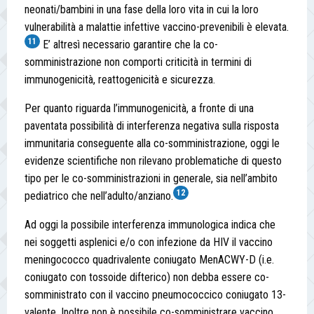
neonati/bambini in una fase della loro vita in cui la loro
vulnerabilità a malattie infettive vaccino-prevenibili è elevata.
11
E’ altresì necessario garantire che la co-
somministrazione non comporti criticità in termini di
immunogenicità, reattogenicità e sicurezza.
Per quanto riguarda l’immunogenicità, a fronte di una
paventata possibilità di interferenza negativa sulla risposta
immunitaria conseguente alla co-somministrazione, oggi le
evidenze scientifiche non rilevano problematiche di questo
tipo per le co-somministrazioni in generale, sia nell’ambito
12
pediatrico che nell’adulto/anziano.
Ad oggi la possibile interferenza immunologica indica che
nei soggetti asplenici e/o con infezione da HIV il vaccino
meningococco quadrivalente coniugato MenACWY-D (i.e.
coniugato con tossoide difterico) non debba essere co-
somministrato con il vaccino pneumococcico coniugato 13-
valente. Inoltre non è possibile co-somministrare vaccino