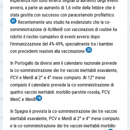
esperienza non sono emersi segnali di aumento degli eventi
avversi, a parte un aumento di 1,6 volte della febbre che è
stata gestita con successo con paracetamolo profilattico.
21
Recentemente uno studio ha evidenziato che la co-
somministrazione di 4cMenB con vaccinazioni di routine ha
ridotto il rischio cumulativo di eventi avversi dopo
l'immunizzazione del 4%-49%, specialmente tra i bambini
22
con precedenti reazioni alla vaccinazione.
In Portogallo da diversi anni il calendario nazionale prevede
la co-somministrazione dei tre vaccini iniettabili esavalente,
PCV e MenB al 2° e 4° mese compiuto. Al 12° mese
compiuto il calendario prevede la co-somministrazione di
quattro vaccini iniettabili: morbillo-parotite-rosolia, PCV,
18
MenC e MenB
.
In Spagna è prevista la co-somministrazione dei tre vaccini
iniettabili esavalente, PCV e MenB al 2° e 4° mese compiuto
e la co-somministrazione dei tre vaccini iniettabili morbillo-