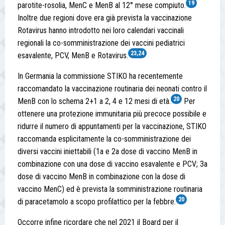
19
parotite-rosolia, MenC e MenB al 12° mese compiuto.
Inoltre due regioni dove era già prevista la vaccinazione
Rotavirus hanno introdotto nei loro calendari vaccinali
regionali la co-somministrazione dei vaccini pediatrici
23,24
esavalente, PCV, MenB e Rotavirus.
In Germania la commissione STIKO ha recentemente
raccomandato la vaccinazione routinaria dei neonati contro il
20
MenB con lo schema 2+1 a 2, 4 e 12 mesi di età.
Per
ottenere una protezione immunitaria più precoce possibile e
ridurre il numero di appuntamenti per la vaccinazione, STIKO
raccomanda esplicitamente la co-somministrazione dei
diversi vaccini iniettabili (1a e 2a dose di vaccino MenB in
combinazione con una dose di vaccino esavalente e PCV; 3a
dose di vaccino MenB in combinazione con la dose di
vaccino MenC) ed è prevista la somministrazione routinaria
20
di paracetamolo a scopo profilattico per la febbre.
Occorre infine ricordare che nel 2021 il Board per il