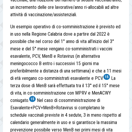
un incremento delle ore lavorative/anno ri-allocabili ad altre
attività di vaccinazione/assistenziali.
Un esempio operativo di co-somministrazione è previsto ed
in uso nella Regione Calabria dove a partire dal 2022 è
possibile che nel corso del 1° anno di vita all’inizio del 3°
mese e del 5° mese vengano co-somministrati i vaccini
esavalente, PCV, MenB e Rotavirus (in alternativa
meningococco B entro i successivi 15 giorni ma
preferibilmente a distanza di una settimana) e che a 11 mesi
15
di età vengano co-somministrati esavalente e PCV.
La
terza dose di MenB sarà effettuata tra il 13° ed il 15° mese
di vita, in co-somministrazione con MPRV e MenACWY
15
coniugato.
Nel caso di cosomministrazione di
Esavalente+PCV+MenB+Rotavirus si completano le
schedule vaccinali previste in 4 sedute, 3 in meno rispetto al
calendario generalmente in uso e si garantisce la massima
prevenzione possibile verso MenB nei primi mesi di vita