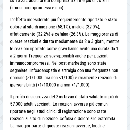
su 16.232 adulti di età compresa tra 18 e più di 70 anni
(immunocompromessi e non).
L’effetto indesiderato più frequentemente riportato è stato
dolore al sito di iniezione (68,1%), mialgia (32,9%),
affaticamento (32,2%) e cefalea (26,3%). La maggioranza di
queste reazioni è durata mediamente da 2 a 3 giorni, mentre
le reazioni riportate come gravi hanno avuto una durata da 1
a 2 giorni. Frequenze sovrapponibili anche per pazienti
immunocompromessi. Nel post-marketing sono state
segnalate: linfoadenopatia e artralgia con una frequenza non
comune (>1/1.000 ma non <1/100) e raramente reazioni di
ipersensibilità (>1/10.000 ma non <1/1.000).
Il profilo di sicurezza del
Zostavax
è stato valutato in più di
57.000 adulti vaccinati. Le reazioni avverse più comuni
riportate negli studi clinici di registrazione sono state
reazioni al sito di iniezione, cefalea e dolore alle estremità.
La maggior parte di queste reazioni avverse, locali e