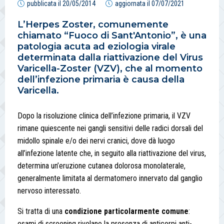
pubblicata il
20/05/2014
aggiornata il
07/07/2021
L’Herpes Zoster, comunemente
chiamato “Fuoco di Sant'Anto­nio”, è una
patologia acuta ad eziologia virale
determinata dalla riattivazione del Virus
Varicella-Zoster (VZV), che al momento
dell’infezione primaria è causa della
Varicella.
Dopo la risoluzione clinica dell’infezione primaria, il VZV
rimane quiescente nei gangli sensitivi delle radici dorsali del
midollo spinale e/o dei nervi cranici, dove dà luogo
all’infezione latente che, in seguito alla riattivazione del virus,
determina un’eruzione cutanea dolorosa monolaterale,
general­mente limitata al dermatomero innervato dal ganglio
nervoso interessato.
Si tratta di una
condizione particolarmente comune
:
esami di screening rivelano la presenza di anticorpi anti-