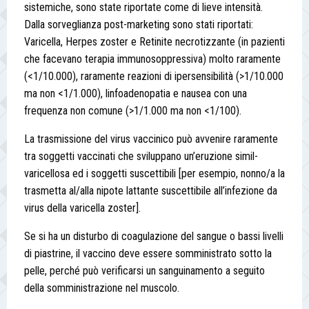
sistemiche, sono state riportate come di lieve intensità.
Dalla sorveglianza post-marketing sono stati riportati:
Varicella, Herpes zoster e Retinite necrotizzante (in pazienti
che facevano terapia immunosoppressiva) molto raramente
(<1/10.000), raramente reazioni di ipersensibilità (>1/10.000
ma non <1/1.000), linfoadenopatia e nausea con una
frequenza non comune (>1/1.000 ma non <1/100).
La trasmissione del virus vaccinico può avvenire raramente
tra soggetti vaccinati che sviluppano un’eruzione simil-
varicellosa ed i soggetti suscettibili [per esempio, nonno/a la
trasmetta al/alla nipote lattante suscettibile all’infezione da
virus della varicella zoster].
Se si ha un disturbo di coagulazione del sangue o bassi livelli
di piastrine, il vaccino deve essere somministrato sotto la
pelle, perché può verificarsi un sanguinamento a seguito
della somministrazione nel muscolo.