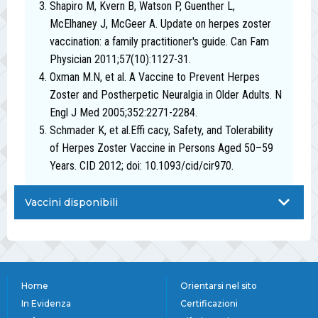
Shapiro M, Kvern B, Watson P, Guenther L,
McElhaney J, McGeer A. Update on herpes zoster
vaccination: a family practitioner's guide. Can Fam
Physician 2011;57(10):1127-31.
Oxman M.N, et al. A Vaccine to Prevent Herpes
Zoster and Postherpetic Neuralgia in Older Adults. N
Engl J Med 2005;352:2271-2284.
Schmader K, et al.Effi cacy, Safety, and Tolerability
of Herpes Zoster Vaccine in Persons Aged 50–59
Years. CID 2012; doi: 10.1093/cid/cir970.
Vaccini disponibili
Home
Orientarsi nel sito
In Evidenza
Certificazioni