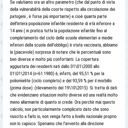
Se valutiamo ora un altro parametro (che dal punto di vista
della vulnerabilità della coorte rispetto alla circolazione dei
patogeni , è forse più importante) e cioè quanta parte
dell'intera popolazione infantile residente di età inferiore a
14 anni ( in pratica tutta la popolazione infantile fino al
completamento del ciclo delle scuole elementari e medie
inferiori della scuola dell'obbligo) è stata vaccinata, abbiamo
la (piacevole) sorpresa di notare che le percentuali sono
ben diverse e molto più confortanti. La copertura
aggiustata dei residenti nati dallo 01\01\2000 allo
01\01\2014 (n=61.1980) è, infatti, del 95,51 % per la
poliomielite (ciclo completo) e del 93,59 % per il morbillo
(prima dose). (rilevamento del 19\10\2015). Si tratta di dati
che evidenziano situazioni molto diverse ed una realtà molto
meno allarmante di quanto si crede. Ora perchè mai questo
calcolo, non particolarmente complicato dato che sono
riuscito a farlo io, non venga fatto a livello nazionale proprio
non lo capisco. Speriamo che l'avvento alla direzione