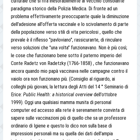
culturale che si rifà inesorabilmente al vecchio consolante
paradigma storico della Polizia Medica. Di fronte ad un
problema effettivamente preoccupante quale la diminuzione
dell'adesione all'offerta vaccinale e lo scivolamento di parte
della popolazione verso stili di vita pericolosi , quello che
prevale è il riflesso "pavloviano", rassicurante, di rinculare
verso soluzioni che "una volta" funzionavano. Non è più così;
le cose che funzionano bene sotto il paterno imperio del
Conte Radetz von Radetzky (1766-1858) , che funzionavano
ancora quando mio papà vaccinava nelle campagne contro il
vaiolo ora non funzionano più. (Consiglio al riguardo, ai
colleghi più giovani, la lettura degli Atti del 14 ° Seminario di
Erice:
Public Health: a historical overview
dell'ottobre
1999). Oggi una qualsiasi mamma munita di personal
computer ed accesso alla rete è serenamente convinta di
sapere sulle vaccinazioni più di quello che sa un professore
ordinario di Igiene e questo lo dico non sulla base di
impressioni personali ma su quella dei dati dell'ampia