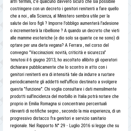
altri termini, c'è qualcuno davvero sicuro che sia possibile
costringere con un decreto i genitori renitenti a fare quello
che a noi , alla Scienza, al Ministero sembra utile per la
salute dei loro figli ? Imporre l'obbligo aumenterà l'adesione
o incrementerà la ribellione ? A quando un decreto che vieti
alle mamme esoteriche (e dio solo sa quante ce ne sono) di
optare per una dieta vegana? A Ferrara , nel corso del
convegno "Vaccinazioni: novità, criticità e sicurezza"
tenutosi il 6 giugno 2013, ho ascoltato allibito gli operatori
dichiarare pubblicamente che lo scontro in atto con i
genitori renitenti era di intensità tale da indurre a ruotare
periodicamente gli addetti nell'ufficio destinato a svolgere
questa "funzione". Chi voglia consultare i dati mensilmente
prodotti sull'incidenza del morbillo in Italia potrà notare che
proprio in Emilia Romagna si concentrano percentuali
rilevanti di notifiche segno , secondo la mia esperienza, di un
progressivo distacco fra genitori e servizio sanitario
regionale. Nel Rapporto N° 29 - Luglio 2016 si legge che su