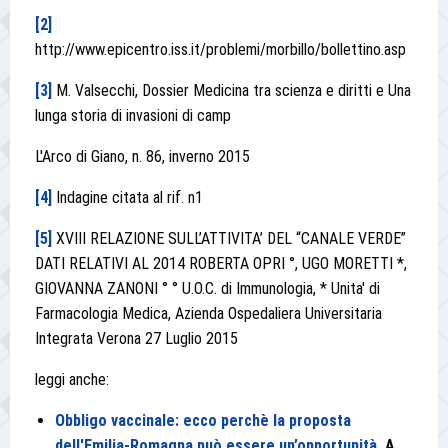
[2]
http://www.epicentro.iss.it/problemi/morbillo/bollettino.asp
[3]
M. Valsecchi, Dossier Medicina tra scienza e diritti e Una
lunga storia di invasioni di camp
L'Arco di Giano, n. 86, inverno 2015
[4]
Indagine citata al rif. n1
[5]
XVIII RELAZIONE SULL’ATTIVITA’ DEL “CANALE VERDE”
DATI RELATIVI AL 2014 ROBERTA OPRI °, UGO MORETTI *,
GIOVANNA ZANONI ° ° U.O.C. di Immunologia, * Unita' di
Farmacologia Medica, Azienda Ospedaliera Universitaria
Integrata Verona 27 Luglio 2015
leggi anche:
Obbligo vaccinale: ecco perchè la proposta
dell'Emilia-Romagna può essere un’opportunità
. A