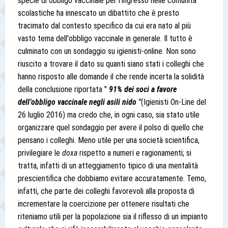
specie di obbligo vaccinale per l'ingresso nelle comunità
scolastiche ha innescato un dibattito che è presto
tracimato dal contesto specifico da cui era nato al più
vasto tema dell'obbligo vaccinale in generale. Il tutto è
culminato con un sondaggio su igienisti-online. Non sono
riuscito a trovare il dato su quanti siano stati i colleghi che
hanno risposto alle domande il che rende incerta la solidità
della conclusione riportata "
91% dei soci a favore
dell’obbligo vaccinale negli asili nido "
(Igienisti On-Line del
26 luglio 2016) ma credo che, in ogni caso, sia stato utile
organizzare quel sondaggio per avere il polso di quello che
pensano i colleghi. Meno utile per una società scientifica,
privilegiare le
doxa
rispetto a numeri e ragionamenti; si
tratta, infatti di un atteggiamento tipico di una mentalità
prescientifica che dobbiamo evitare accuratamente. Temo,
infatti, che parte dei colleghi favorevoli alla proposta di
incrementare la coercizione per ottenere risultati che
riteniamo utili per la popolazione sia il riflesso di un impianto